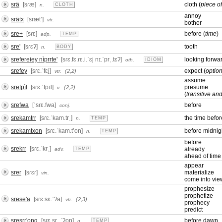
srä
[sɾæ]
cloth (
piece o
n.
CLOTH
annoy
srätx
[sɾætʼ]
vtr.
bother
sre+
[sɾɛ]
before (
time
)
adp.
TEMP
sre'
[sɾɛʔ]
tooth
n.
BODY
srefereiey nìprrte'
[sɾɛ.fɛ.ɾɛ.i.ˈɛj nɪ.ˈprˌ.tɛʔ]
looking forward
oth.
IDIOM
srefey
[sɾɛ.ˈfɛj]
expect (
option
(2,2)
vtr.
assume
srefpìl
[sɾɛ.ˈfpɪl]
presume
(2,2)
v.
(
transitive and
srefwa
[ˈsɾɛ.fwa]
before
conj.
srekamtrr
[sɾɛ.ˈkam.trˌ]
the time befo
n.
TEMP
srekamtxon
[sɾɛ.ˈkam.tʼon]
before midnig
n.
TEMP
before
srekrr
[sɾɛ.ˈkrˌ]
already
adv.
TEMP
ahead of time
appear
srer
[sɾɛɾ]
materialize
vin.
come into vie
prophesize
prophetize
srese'a
[sɾɛ.sɛ.ˈʔa]
(2,3)
vtr.
prophecy
predict
sresrr'ong
[sɾɛ.srˌ.ˈʔoŋ]
before dawn
n.
TEMP