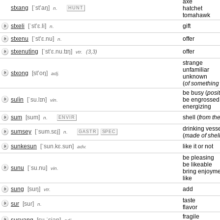
axe
stxang
[ˈstʼaŋ]
hatchet
n.
HUNT
tomahawk
stxeli
[ˈstʼɛ.li]
gift
n.
stxenu
[ˈstʼɛ.nu]
offer
n.
stxenutìng
[ˈstʼɛ.nu.tɪŋ]
offer
(3,3)
vtr.
strange
unfamiliar
stxong
[stʼoŋ]
adj.
unknown
(
of something
be busy (
posi
sulìn
[ˈsu.lɪn]
be engrossed 
vin.
energizing
sum
[sum]
shell (
from th
n.
ENVIR
drinking vess
sumsey
[ˈsum.sɛj]
n.
GASTR
SPEC
(
made of shel
sunkesun
[ˈsun.kɛ.sun]
like it or not
adv.
be pleasing
be likeable
sunu
[ˈsu.nu]
vin.
bring enjoym
like
sung
[suŋ]
add
vtr.
taste
sur
[suɾ]
n.
flavor
fragile