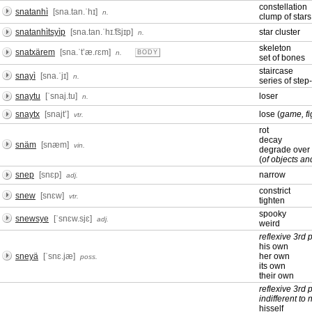
constellation
snatanhì
[sna.tan.ˈhɪ]
n.
clump of stars
snatanhìtsyìp
[sna.tan.ˈhɪ.͡tsjɪp]
star cluster
n.
skeleton
snatxärem
[sna.ˈtʼæ.ɾɛm]
n.
BODY
set of bones
staircase
snayì
[sna.ˈjɪ]
n.
series of step-
snaytu
[ˈsnaj.tu]
loser
n.
snaytx
[snajtʼ]
lose (
game, fi
vtr.
rot
decay
snäm
[snæm]
vin.
degrade over 
(
of objects and
snep
[snɛp]
narrow
adj.
constrict
snew
[snɛw]
vtr.
tighten
spooky
snewsye
[ˈsnɛw.sjɛ]
adj.
weird
reflexive 3rd
his own
sneyä
[ˈsnɛ.jæ]
her own
poss.
its own
their own
reflexive 3rd
indifferent to
hisself