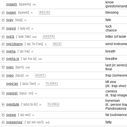
know
syawm
[sjawm]
vtr.
(
predominantl
syawn
[sjawn]
blessing
n.
RELIG
syay
[sjaj]
fate
n.
luck
syayvi
[ˈsjaj.vi]
n.
chance
syä'ä
[ˈsjæ.ʔæ]
bitter (
of tast
adj.
GASTR
sye'otxang
[ˈsjɛ.ʔo.tʼaŋ]
wind instrume
n.
MUS
syeha
[ˈsjɛ.ha]
breath
n.
syeha si
[ˈsjɛ.ha si]
breathe
vin.
last (
in series
)
syen
[sjɛn]
adj.
final
syep
[sjɛp]
trap (someon
vtr.
HUNT
lift vine
syep'an
[ˈsjɛp.ʔan]
n.
FLORA
(
lit.:
trap vine)
camera
syeprel
[sjɛp.ˈɾɛl]
n.
lit.:
trap image
hyneman
syeptute
[ˈsjɛp.tu.tɛ]
lit.:
person tra
n.
FLORA
Pandoratonia
syewe
[ˈsjɛ.wɛ]
fat (
substance
n.
syewenga'
[ˈsjɛ.wɛ.ŋaʔ]
fatty
adj.