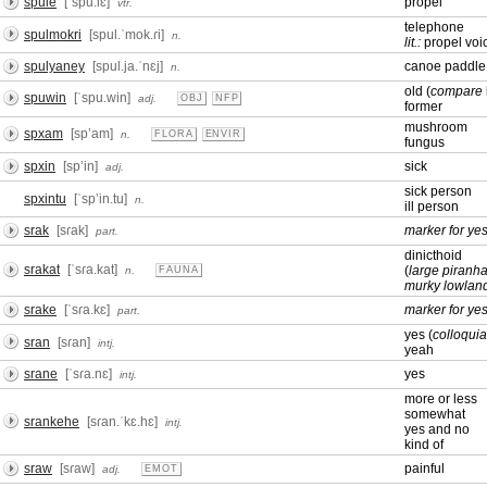
spule
[ˈspu.lɛ]
propel
vtr.
telephone
spulmokri
[spul.ˈmok.ɾi]
n.
lit.:
propel voi
spulyaney
[spul.ja.ˈnɛj]
canoe paddle
n.
old (
compare
spuwin
[ˈspu.win]
adj.
OBJ
NFP
former
mushroom
spxam
[spʼam]
n.
FLORA
ENVIR
fungus
spxin
[spʼin]
sick
adj.
sick person
spxintu
[ˈspʼin.tu]
n.
ill person
srak
[sɾak]
marker for ye
part.
dinicthoid
srakat
[ˈsɾa.kat]
(
large piranha
n.
FAUNA
murky lowlan
srake
[ˈsɾa.kɛ]
marker for ye
part.
yes (
colloquia
sran
[sɾan]
intj.
yeah
srane
[ˈsɾa.nɛ]
yes
intj.
more or less
somewhat
srankehe
[sɾan.ˈkɛ.hɛ]
intj.
yes and no
kind of
sraw
[sɾaw]
painful
adj.
EMOT