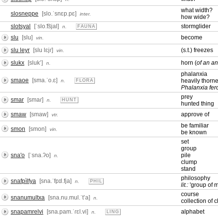
what width?
slosneppe
[slo.ˈsnɛp.pɛ]
inter.
how wide?
slotsyal
[ˈslo.͡tsjal]
stormglider
n.
FAUNA
slu
[slu]
become
vin.
slu leyr
[slu lɛjɾ]
(s.t.) freezes
vin.
slukx
[slukʼ]
horn (
of an a
n.
phalanxia
smaoe
[sma.ˈo.ɛ]
heavily thorne
n.
FLORA
Phalanxia fer
prey
smar
[smaɾ]
n.
HUNT
hunted thing
smaw
[smaw]
approve of
vtr.
be familiar
smon
[smon]
vin.
be known
set
group
sna'o
[ˈsna.ʔo]
pile
n.
clump
stand
philosophy
snafpìlfya
[sna.ˈfpɪl.fja]
n.
PHIL
lit.:
'group of m
course
snanumultxa
[sna.nu.mul.ˈtʼa]
n.
collection of 
snapamrelvi
[sna.pam.ˈɾɛl.vi]
alphabet
n.
LING