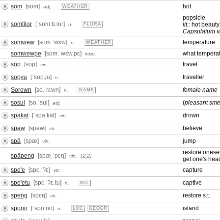
som
[som]
hot
adj.
WEATHER
popsicle
somtìlor
[ˈsom.tɪ.loɾ]
lit.:
hot beauty
n.
FLORA
Capsulatum v
somwew
[som.ˈwɛw]
temperature
n.
WEATHER
somwewpe
[som.ˈwɛw.pɛ]
what tempera
inter.
sop
[sop]
travel
vin.
sopyu
[ˈsop.ju]
traveller
n.
Sorewn
[so.ˈɾɛwn]
female name
n.
NAME
sosul
[so.ˈsul]
(
pleasant smel
adj.
spakat
[ˈspa.kat]
drown
vin.
spaw
[spaw]
believe
vtr.
spä
[spæ]
jump
vin.
restore onesel
späpeng
[spæ.ˈpɛŋ]
(2,2)
vin.
get one's hea
spe'e
[spɛ.ˈʔɛ]
capture
vtr.
spe'etu
[spɛ.ˈʔɛ.tu]
captive
n.
MIL
speng
[spɛŋ]
restore s.t.
vtr.
spono
[ˈspo.no]
island
n.
LOC
GEOGR