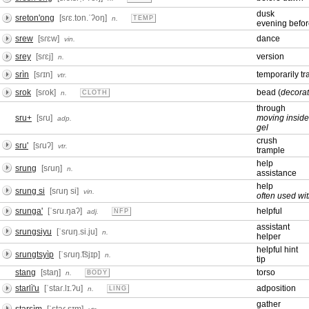
dusk
sreton'ong
[sɾɛ.ton.ˈʔoŋ]
n.
TEMP
evening befor
srew
[sɾɛw]
dance
vin.
srey
[sɾɛj]
version
n.
srìn
[sɾɪn]
temporarily tr
vtr.
srok
[sɾok]
bead (
decorat
n.
CLOTH
through
sru+
[sɾu]
moving inside 
adp.
gel
crush
sru'
[sɾuʔ]
vtr.
trample
help
srung
[sɾuŋ]
n.
assistance
help
srung si
[sɾuŋ si]
vin.
often used wit
srunga'
[ˈsɾu.ŋaʔ]
helpful
adj.
NFP
assistant
srungsiyu
[ˈsɾuŋ.si.ju]
n.
helper
helpful hint
srungtsyìp
[ˈsɾuŋ.͡tsjɪp]
n.
tip
stang
[staŋ]
torso
n.
BODY
starlì'u
[ˈstaɾ.lɪ.ʔu]
adposition
n.
LING
gather