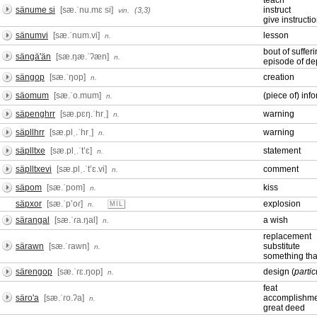
teach
sänume si
[sæ.ˈnu.mɛ si]
instruct
(3,3)
vin.
give instructi
sänumvi
[sæ.ˈnum.vi]
lesson
n.
bout of suffer
sängä'än
[sæ.ŋæ.ˈʔæn]
n.
episode of de
sängop
[sæ.ˈŋop]
creation
n.
säomum
[sæ.ˈo.mum]
(piece of) inf
n.
säpenghrr
[sæ.pɛŋ.ˈhrˌ]
warning
n.
säpllhrr
[sæ.plˌ.ˈhrˌ]
warning
n.
säplltxe
[sæ.plˌ.ˈtʼɛ]
statement
n.
säplltxevi
[sæ.plˌ.ˈtʼɛ.vi]
comment
n.
säpom
[sæ.ˈpom]
kiss
n.
säpxor
[sæ.ˈpʼoɾ]
explosion
n.
MIL
särangal
[sæ.ˈɾa.ŋal]
a wish
n.
replacement
särawn
[sæ.ˈɾawn]
substitute
n.
something tha
särengop
[sæ.ˈɾɛ.ŋop]
design (
partic
n.
feat
säro'a
[sæ.ˈɾo.ʔa]
accomplishm
n.
great deed