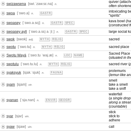
quiver (
attach
swizawsena
[swi.ˈzaw.sɛ.na]
n.
often shorten
intoxicating 
swoa
[ˈswo.a]
n.
GASTR
"spirits"
kava bowl (
ha
swoasey
[ˈswo.a.sɛj]
n.
GASTR
SPEC
(
constructed f
swoasey ayll
[ˈswo.a.sɛj a.ˈjlˌ]
large social 
n.
GASTR
SPEC
swok
[swok]
sacred
adj.
MYTH
RELIG
swotu
[ˈswo.tu]
sacred place
n.
MYTH
RELIG
Sacred Place
Swotu Wayä
[ˈswo.tu ˈwaj.æ]
n.
LOC
NAME
(
situated in t
swotulu
[ˈswo.tu.lu]
sacred river (
n.
MYTH
RELIG
prolemuris
syaksyuk
[sjak.ˈsjuk]
n.
FAUNA
(
lemur-like a
smell
syam
[sjam]
take a smell
vtr.
take a sniff
waterfall
(
a single drop
syanan
[ˈsja.nan]
n.
ENVIR
GEOGR
along a stream
(
countable
)
stick
syar
[sjaɾ]
stick to
vin.
adhere
syaw
[sjaw]
call
vin.