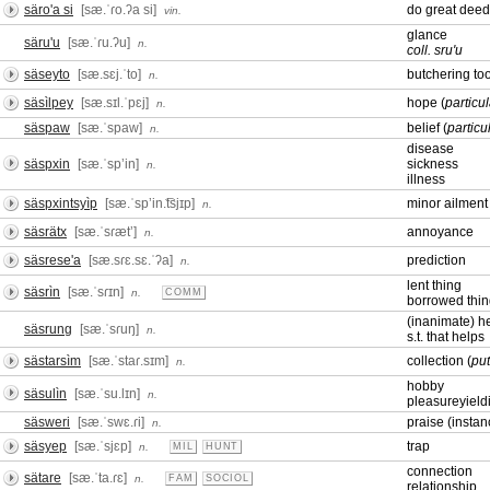
säro'a si
[sæ.ˈɾo.ʔa si]
do great dee
vin.
glance
säru'u
[sæ.ˈɾu.ʔu]
n.
coll. sru'u
säseyto
[sæ.sɛj.ˈto]
butchering too
n.
säsìlpey
[sæ.sɪl.ˈpɛj]
hope (
particu
n.
säspaw
[sæ.ˈspaw]
belief (
particu
n.
disease
säspxin
[sæ.ˈspʼin]
sickness
n.
illness
säspxintsyìp
[sæ.ˈspʼin.͡tsjɪp]
minor ailment
n.
säsrätx
[sæ.ˈsɾætʼ]
annoyance
n.
säsrese'a
[sæ.sɾɛ.sɛ.ˈʔa]
prediction
n.
lent thing
säsrìn
[sæ.ˈsɾɪn]
n.
COMM
borrowed thi
(inanimate) h
säsrung
[sæ.ˈsɾuŋ]
n.
s.t. that helps
sästarsìm
[sæ.ˈstaɾ.sɪm]
collection (
put
n.
hobby
säsulìn
[sæ.ˈsu.lɪn]
n.
pleasureyieldi
säsweri
[sæ.ˈswɛ.ɾi]
praise (instan
n.
säsyep
[sæ.ˈsjɛp]
trap
n.
MIL
HUNT
connection
sätare
[sæ.ˈta.ɾɛ]
n.
FAM
SOCIOL
relationship