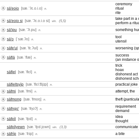
ceremony
sä'eoio
[sæ.ˈʔɛ.o.i.o]
ritual
n.
rite
take part in 
sä'eoio si
[sæ.ˈʔɛ.o.i.o si]
(5,5)
vin.
perform a ritu
sä'ipu
[sæ.ˈʔi.pu]
something h
n.
tool
sä'o
[ˈsæ.ʔo]
n.
utensil
säfe'ul
[sæ.ˈfɛ.ʔul]
worsening (
sp
n.
success
säflä
[sæ.ˈflæ]
n.
(an instance 
trick
hoax
säflel
[sæ.ˈflɛl]
n.
dishonest act
dishonest sc
säfleltsyìp
[sæ.ˈflɛl.͡tsjɪp]
practical joke
n.
säfmi
[sæ.ˈfmi]
attempt, the
n.
säfmong
[sæ.ˈfmoŋ]
theft (
particul
n.
requirement
säfngo'
[sæ.ˈfŋoʔ]
n.
demand
idea
säfpìl
[sæ.ˈfpɪl]
n.
thought
säfpìlyewn
[sæ.ˈfpɪl.jɛwn]
communicate
(3,3)
vin.
säfrìp
[sæ.ˈfɾɪp]
a bite
n.