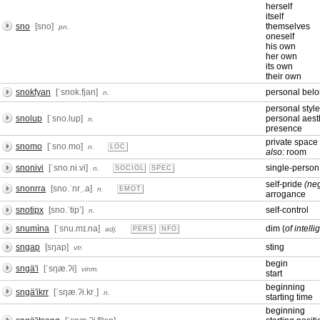
herself
itself
sno
[sno]
themselves
pn.
oneself
his own
her own
its own
their own
snokfyan
[ˈsnok.fjan]
personal belo
n.
personal style
snolup
[ˈsno.lup]
personal aest
n.
presence
private space 
snomo
[ˈsno.mo]
n.
LOC
also:
room
snonivi
[ˈsno.ni.vi]
single-perso
n.
SOCIOL
SPEC
self-pride
(neg
snonrra
[sno.ˈnrˌ.a]
n.
EMOT
arrogance
snotipx
[sno.ˈtipʼ]
self-control
n.
snumìna
[ˈsnu.mɪ.na]
dim (
of intell
adj.
PERS
NFO
sngap
[sŋap]
sting
vtr.
begin
sngä'i
[ˈsŋæ.ʔi]
vinm.
start
beginning
sngä'ikrr
[ˈsŋæ.ʔi.krˌ]
n.
starting time
beginning