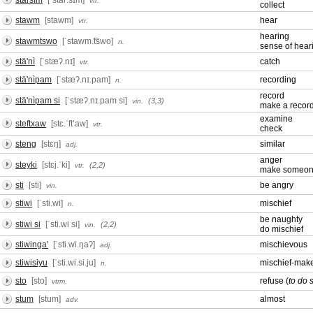
starsìm
[ˈstaɾ.sɪm]
vtr.
collect
stawm
[stawm]
hear
vtr.
hearing
stawmtswo
[ˈstawm.͡tswo]
n.
sense of hear
stä'nì
[ˈstæʔ.nɪ]
catch
vtr.
stä'nìpam
[ˈstæʔ.nɪ.pam]
recording
n.
record
stä'nìpam si
[ˈstæʔ.nɪ.pam si]
(3,3)
vin.
make a recor
examine
steftxaw
[stɛ.ˈftʼaw]
vtr.
check
steng
[stɛŋ]
similar
adj.
anger
steyki
[stɛj.ˈki]
(2,2)
vtr.
make someon
sti
[sti]
be angry
vin.
stiwi
[ˈsti.wi]
mischief
n.
be naughty
stiwi si
[ˈsti.wi si]
(2,2)
vin.
do mischief
stiwinga'
[ˈsti.wi.ŋaʔ]
mischievous
adj.
stiwisiyu
[ˈsti.wi.si.ju]
mischief-mak
n.
sto
[sto]
refuse (
to do 
vtrm.
stum
[stum]
almost
adv.