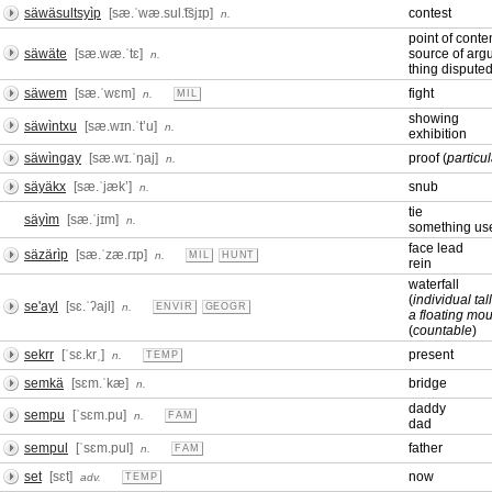
säwäsultsyìp
[sæ.ˈwæ.sul.͡tsjɪp]
contest
n.
point of conte
säwäte
[sæ.wæ.ˈtɛ]
source of arg
n.
thing dispute
säwem
[sæ.ˈwɛm]
fight
n.
MIL
showing
säwìntxu
[sæ.wɪn.ˈtʼu]
n.
exhibition
säwìngay
[sæ.wɪ.ˈŋaj]
proof (
particu
n.
säyäkx
[sæ.ˈjækʼ]
snub
n.
tie
säyìm
[sæ.ˈjɪm]
n.
something use
face lead
säzärìp
[sæ.ˈzæ.ɾɪp]
n.
MIL
HUNT
rein
waterfall
(
individual tal
se'ayl
[sɛ.ˈʔajl]
n.
ENVIR
GEOGR
a floating mo
(
countable
)
sekrr
[ˈsɛ.krˌ]
present
n.
TEMP
semkä
[sɛm.ˈkæ]
bridge
n.
daddy
sempu
[ˈsɛm.pu]
n.
FAM
dad
sempul
[ˈsɛm.pul]
father
n.
FAM
set
[sɛt]
now
adv.
TEMP