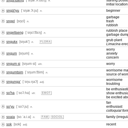
sngä'itseng
[ˈsŋæ.ʔi.͡tsɛŋ]
starting positi
n.
initial location
sngä'iyu
[ˈsŋæ.ʔi.ju]
beginner
n.
garbage
sngel
[sŋɛl]
trash
n.
rubbish
rubbish place
sngeltseng
[ˈsŋɛl.͡tsɛŋ]
n.
garbage dum
grub plant
sngukx
[sŋukʼ]
n.
FLORA
Limacina erec
worry
sngum
[sŋum]
anxiety
n.
concern
sngum si
[sŋum si]
worry
vin.
worrisome ma
sngumtsim
[ˈsŋum.͡tsim]
n.
source of wor
worrisome
sngunga'
[ˈsŋu.ŋaʔ]
adj.
troubling
be enthusiast
so'ha
[ˈsoʔ.ha]
show enthusi
vtr.
EMOT
be excited ab
fan
so'yu
[ˈsoʔ.ju]
enthusiast
n.
colloquial for
soaia
[so.ˈa.i.a]
family (irregu
n.
FAM
SOCIOL
sok
[sok]
recent
adj.