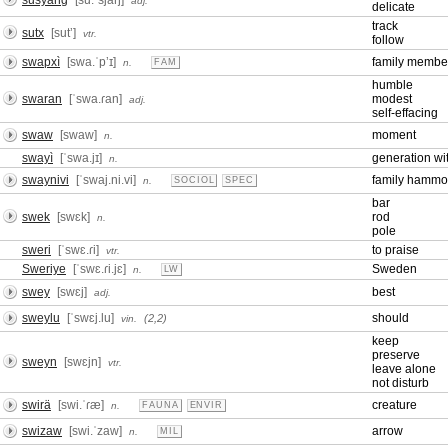
susyang
[su.ˈsjaŋ]
adj.
delicate
track
sutx
[sutʼ]
vtr.
follow
swapxì
[swa.ˈpʼɪ]
family membe
n.
FAM
humble
swaran
[ˈswa.ɾan]
modest
adj.
self-effacing
swaw
[swaw]
moment
n.
swayì
[ˈswa.jɪ]
generation wit
n.
swaynivi
[ˈswaj.ni.vi]
family hammo
n.
SOCIOL
SPEC
bar
swek
[swɛk]
rod
n.
pole
sweri
[ˈswɛ.ɾi]
to praise
vtr.
Sweriye
[ˈswɛ.ɾi.jɛ]
Sweden
n.
LW
swey
[swɛj]
best
adj.
sweylu
[ˈswɛj.lu]
should
(2,2)
vin.
keep
preserve
sweyn
[swɛjn]
vtr.
leave alone
not disturb
swirä
[swi.ˈɾæ]
creature
n.
FAUNA
ENVIR
swizaw
[swi.ˈzaw]
arrow
n.
MIL