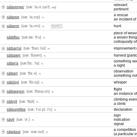
relevant
sätarenga'
[sæ.ˈta.ɾɛ.ŋaʔ]
adj.
pertinent
a rescue
sätarep
[sæ.ˈta.ɾɛp]
n.
an incident of
sätaron
[sæ.ˈta.ɾon]
hunt
n.
HUNT
piece of weav
sätäftxu
[sæ.tæ.ˈftʼu]
a woven thing
n.
colloquially o
sätsan'ul
[sæ.ˈ͡tsan.ʔul]
improvement 
n.
sätsawn
[sæ.ˈ͡tsawn]
harvest (
parti
n.
something se
sätse'a
[sæ.͡tsɛ.ˈʔa]
n.
a sight
observation
sätseri
[sæ.ˈ͡tsɛ.ɾi]
n.
something no
sätsìsyì
[sæ.ˈ͡tsɪ.sjɪ]
whisper
n.
flight
sätswayon
[sæ.ˈ͡tswaj.on]
n.
an instance of
climbing even
sätsyìl
[sæ.ˈ͡tsjɪl]
n.
a climb
sätxurplltxe
[sæ.ˈtʼuɾ.plˌ.tʼɛ]
declaration
n.
sign
sävll
[sæ.ˈvlˌ]
indication
n.
signal
a competition
säwäsul
[sæ.ˈwæ.sul]
n.
(
a particular 