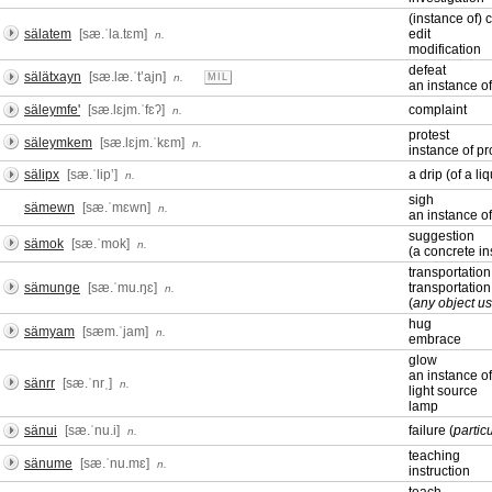
(instance of)
sälatem
[sæ.ˈla.tɛm]
edit
n.
modification
defeat
sälätxayn
[sæ.læ.ˈtʼajn]
n.
MIL
an instance of
säleymfe'
[sæ.lɛjm.ˈfɛʔ]
complaint
n.
protest
säleymkem
[sæ.lɛjm.ˈkɛm]
n.
instance of pr
sälipx
[sæ.ˈlipʼ]
a drip (of a liq
n.
sigh
sämewn
[sæ.ˈmɛwn]
n.
an instance of
suggestion
sämok
[sæ.ˈmok]
n.
(a concrete in
transportation
sämunge
[sæ.ˈmu.ŋɛ]
transportation
n.
(
any object use
hug
sämyam
[sæm.ˈjam]
n.
embrace
glow
an instance o
sänrr
[sæ.ˈnrˌ]
n.
light source
lamp
sänui
[sæ.ˈnu.i]
failure (
particu
n.
teaching
sänume
[sæ.ˈnu.mɛ]
n.
instruction