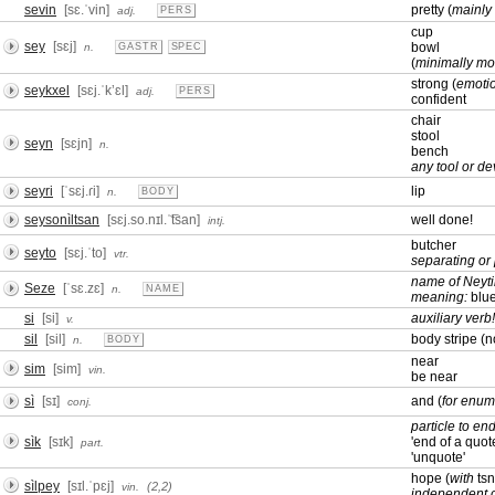
sevin
[sɛ.ˈvin]
pretty (
mainly 
adj.
PERS
cup
sey
[sɛj]
bowl
n.
GASTR
SPEC
(
minimally mod
strong (
emotion
seykxel
[sɛj.ˈkʼɛl]
adj.
PERS
confident
chair
stool
seyn
[sɛjn]
n.
bench
any tool or dev
seyri
[ˈsɛj.ɾi]
lip
n.
BODY
seysonìltsan
[sɛj.so.nɪl.ˈ͡tsan]
well done!
intj.
butcher
seyto
[sɛj.ˈto]
vtr.
separating or
name of Neytir
Seze
[ˈsɛ.zɛ]
n.
NAME
meaning:
blue
si
[si]
auxiliary verb
v.
sil
[sil]
body stripe (n
n.
BODY
near
sim
[sim]
vin.
be near
sì
[sɪ]
and (
for enum
conj.
particle to en
sìk
[sɪk]
'end of a quot
part.
'unquote'
hope (
with
tsn
sìlpey
[sɪl.ˈpɛj]
(2,2)
vin.
independent 