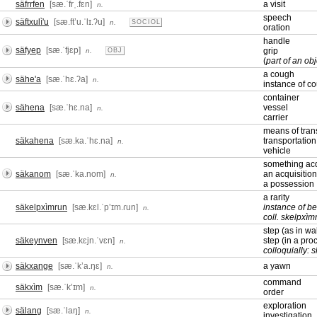
säfrrfen
[sæ.ˈfrˌ.fɛn]
a visit
n.
speech
säftxulì'u
[sæ.ftʼu.ˈlɪ.ʔu]
n.
SOCIOL
oration
handle
säfyep
[sæ.ˈfjɛp]
grip
n.
OBJ
(
part of an ob
a cough
sähe'a
[sæ.ˈhɛ.ʔa]
n.
instance of c
container
sähena
[sæ.ˈhɛ.na]
vessel
n.
carrier
means of tran
säkahena
[sæ.ka.ˈhɛ.na]
transportation
n.
vehicle
something ac
säkanom
[sæ.ˈka.nom]
an acquisition
n.
a possession
a rarity
säkelpxìmrun
[sæ.kɛl.ˈpʼɪm.ɾun]
instance of be
n.
coll. skelpxìm
step (as in wa
säkeynven
[sæ.kɛjn.ˈvɛn]
step (in a pro
n.
colloquially:
säkxange
[sæ.ˈkʼa.ŋɛ]
a yawn
n.
command
säkxìm
[sæ.ˈkʼɪm]
n.
order
exploration
sälang
[sæ.ˈlaŋ]
n.
investigation