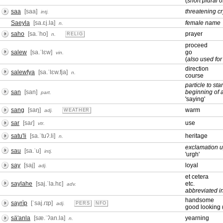
(
short plural o
saa
[saa]
threatening cr
intj.
Saeyla
[sa.ɛj.la]
female name
n.
saho
[sa.ˈho]
prayer
n.
RELIG
proceed
salew
[sa.ˈlɛw]
go
vin.
(
also used for
direction
salewfya
[sa.ˈlɛw.fja]
n.
course
particle to sta
san
[san]
beginning of 
part.
'saying'
sang
[saŋ]
warm
adj.
WEATHER
sar
[saɾ]
use
vtr.
satu'li
[sa.ˈtuʔ.li]
heritage
n.
exclamation u
sau
[sa.ˈu]
intj.
'urgh'
say
[saj]
loyal
adj.
et cetera
saylahe
[saj.ˈla.hɛ]
etc.
adv.
abbreviated in
handsome
sayrìp
[ˈsaj.ɾɪp]
adj.
PERS
NFO
good looking 
sä'anla
[sæ.ˈʔan.la]
yearning
n.