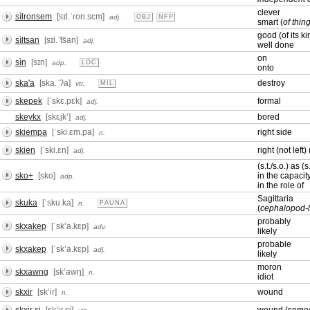
clever
sìlronsem
[sɪl.ˈɾon.sɛm]
adj.
OBJ
NFP
smart (
of thin
good (of its ki
sìltsan
[sɪl.ˈ͡tsan]
adj.
well done
on
sìn
[sɪn]
adp.
LOC
onto
ska'a
[ska.ˈʔa]
destroy
vtr.
MIL
skepek
[ˈskɛ.pɛk]
formal
adj.
skeykx
[skɛjkʼ]
bored
adj.
skiempa
[ˈski.ɛm.pa]
right side
n.
skien
[ˈski.ɛn]
right (not left) 
adj.
(s.t./s.o.) as (s
sko+
[sko]
in the capacity
adp.
in the role of
Sagittaria
skuka
[ˈsku.ka]
n.
FAUNA
(
cephalopod-li
probably
skxakep
[ˈskʼa.kɛp]
adv.
likely
probable
skxakep
[ˈskʼa.kɛp]
adj.
likely
moron
skxawng
[skʼawŋ]
n.
idiot
skxir
[skʼiɾ]
wound
n.