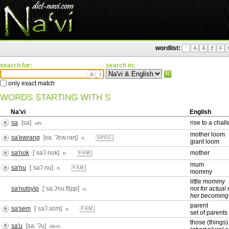
wordlist:
'
A
Ä
E
F
search for:
search in:
ä
ì
only exact match
WORDS STARTING WITH S
Na'vi
English
sa
[sa]
rise to a chal
vin.
mother loom
sa'ewrang
[sa.ˈʔɛw.ɾaŋ]
n.
SPEC
giant loom
sa'nok
[ˈsaʔ.nok]
mother
n.
FAM
mum
sa'nu
[ˈsaʔ.nu]
n.
FAM
mommy
little mommy
sa'nutsyìp
[ˈsa.ʔnu.͡tsjɪp]
not for actual
n.
her becoming
parent
sa'sem
[ˈsaʔ.sɛm]
n.
FAM
set of parents
those (things)
sa'u
[sa.ˈʔu]
dem.