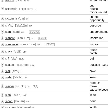
skxir si
[skʼiɾ si]
wound (some
vin.
cut
skxirtsyìp
[ˈskʼiɾ.͡tsjɪp]
bruise
n.
minor wound
chance
skxom
[skʼom]
n.
opportunity
sla'tsu
[ˈslaʔ.͡tsu]
describe
vtr.
slan
[slan]
support (some
vtr.
SOCIOL
slantire
[slan.ti.ˈɾɛ]
inspiration
n.
EMOT
slantire si
[slan.ti.ˈɾɛ si]
inspire
vin.
EMOT
brush
slayk
[slajk]
vtr.
comb
slä
[slæ]
but
conj.
släkop
[ˈslæ.kop]
but also (
used
adv.
slär
[slæɾ]
cave
n.
slele
[ˈslɛ.lɛ]
swim
vin.
produce
sleyku
[slɛj.ˈku]
make
(2,2)
vtr.
cause to bec
sloa
[ˈslo.a]
wide
adj.
sloan
[slo.ˈan]
pour
vtr.
slosnep
[slo.ˈsnɛp]
width
n.