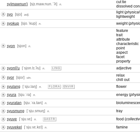
cut tie
syìmawnun'i
[sjɪ.maw.nun.ˈʔi]
n.
dissolved con
light (
physical
syo
[sjo]
adj.
lightweight
syokup
[sjo.ˈkup]
weight (
physi
n.
feature
trait
attribute
characteristic
syon
[sjon]
n.
point
aspect
facet
property
syonlì'u
[ˈsjon.lɪ.ʔu]
adjective
n.
LING
relax
syor
[sjoɾ]
vin.
chill out
syulang
[ˈsju.laŋ]
flower
n.
FLORA
ENVIR
syura
[sju.ˈɾa]
energy (
physic
n.
syuratan
[sju.ˈɾa.tan]
bioluminesce
n.
syusmung
[ˈsju.smuŋ]
tray
n.
syuve
[ˈsju.vɛ]
food (
collecti
n.
GASTR
syuvekel
[ˈsju.vɛ.kɛl]
famine
n.