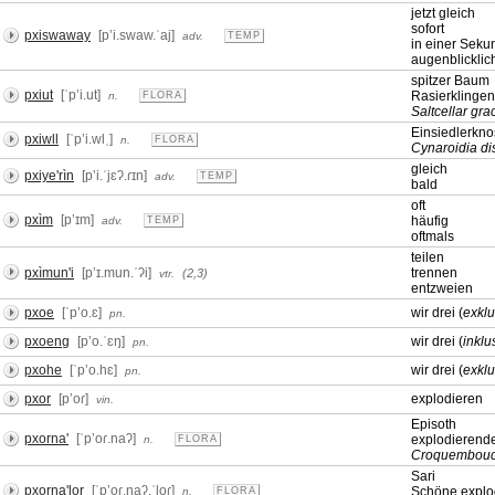
jetzt gleich
sofort
pxiswaway
[pʼi.swaw.ˈaj]
adv.
TEMP
in einer Seku
augenblicklic
spitzer Baum
pxiut
[ˈpʼi.ut]
Rasierklinge
n.
FLORA
Saltcellar grac
Einsiedlerkno
pxiwll
[ˈpʼi.wlˌ]
n.
FLORA
Cynaroidia di
gleich
pxiye'rìn
[pʼi.ˈjɛʔ.ɾɪn]
adv.
TEMP
bald
oft
pxìm
[pʼɪm]
häufig
adv.
TEMP
oftmals
teilen
pxìmun'i
[pʼɪ.mun.ˈʔi]
trennen
(2,3)
vtr.
entzweien
pxoe
[ˈpʼo.ɛ]
wir drei (
exklu
pn.
pxoeng
[pʼo.ˈɛŋ]
wir drei (
inklu
pn.
pxohe
[ˈpʼo.hɛ]
wir drei (
exklu
pn.
pxor
[pʼoɾ]
explodieren
vin.
Episoth
pxorna'
[ˈpʼoɾ.naʔ]
explodierend
n.
FLORA
Croquembouc
Sari
pxorna'lor
[ˈpʼoɾ.naʔ.ˈloɾ]
Schöne explo
n.
FLORA