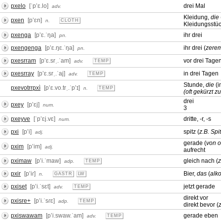
pxelo
[ˈpʼɛ.lo]
drei Mal
adv.
Kleidung,
die
pxen
[pʼɛn]
n.
CLOTH
Kleidungsstü
pxenga
[pʼɛ.ˈŋa]
ihr drei
pn.
pxengenga
[pʼɛ.ŋɛ.ˈŋa]
ihr drei (
zerem
pn.
pxesrram
[pʼɛ.srˌ.ˈam]
vor drei Tage
adv.
TEMP
pxesrray
[pʼɛ.srˌ.ˈaj]
in drei Tagen
adv.
TEMP
Stunde,
die
(i
pxevotrrpxì
[pʼɛ.vo.trˌ.ˈpʼɪ]
n.
TEMP
(oft gekürzt zu:
drei
pxey
[pʼɛj]
num.
3
pxeyve
[ˈpʼɛj.vɛ]
dritte, -r, -s
num.
pxi
[pʼi]
spitz (
z.B. Spi
adj.
gerade (
von 
pxim
[pʼim]
adj.
aufrecht
pximaw
[pʼi.ˈmaw]
gleich nach (
z
adp.
TEMP
pxir
[pʼiɾ]
Bier,
das
(
alk
n.
GASTR
LW
pxiset
[pʼi.ˈsɛt]
jetzt gerade
adv.
TEMP
direkt vor
pxisre+
[pʼi.ˈsɾɛ]
adp.
TEMP
direkt bevor (
z
pxiswawam
[pʼi.swaw.ˈam]
gerade eben
adv.
TEMP