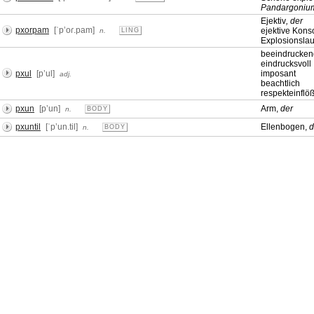
Pandargoniu
Ejektiv
, der
pxorpam
[ˈpʼoɾ.pam]
ejektive Kons
n.
LING
Explosionslau
beeindrucken
eindrucksvoll
pxul
[pʼul]
imposant
adj.
beachtlich
respekteinflö
pxun
[pʼun]
Arm,
der
n.
BODY
pxuntil
[ˈpʼun.til]
Ellenbogen,
d
n.
BODY