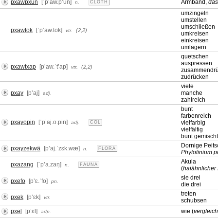
pxawpxun
[ˈpʼaw.pʼun]
Armband,
das
n.
CLOTH
umzingeln
umstellen
umschließen
pxawtok
[ˈpʼaw.tok]
(2,2)
vtr.
umkreisen
einkreisen
umlagern
quetschen
auspressen
pxawtxap
[pʼaw.ˈtʼap]
(2,2)
vtr.
zusammendr
zudrücken
viele
pxay
[pʼaj]
manche
adj.
zahlreich
bunt
farbenreich
pxayopin
[ˈpʼaj.o.pin]
vielfarbig
adj.
COL
vielfältig
bunt gemischt
Dornige Peit
pxayzekwä
[pʼaj.ˈzɛk.wæ]
n.
FLORA
Phytotinium 
Akula
pxazang
[ˈpʼa.zaŋ]
n.
FAUNA
(
haiähnlicher 
sie drei
pxefo
[pʼɛ.ˈfo]
pn.
die drei
treten
pxek
[pʼɛk]
vtr.
schubsen
pxel
[pʼɛl]
wie (
vergleic
adp.