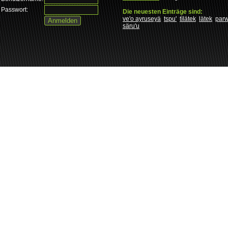
Passwort:
Die neuesten Einträge sind:
ve'o ayruseyä
tspu'
tìlätek
lätek
par
säru'u