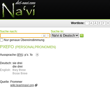
Wortliste:
'
A
Ä
E
F
H
Suche nach:
Suche in:
ä
ì
Nur genaue Übereinstimmung
PXEFO
(PERSONALPRONOMEN)
Aussprache (
IPA
):
pʼɛ.ˈfo
Deutsch:
sie drei
die drei
English:
they three
those three
Quelle:
Frommer
wiki.learnnavi.org