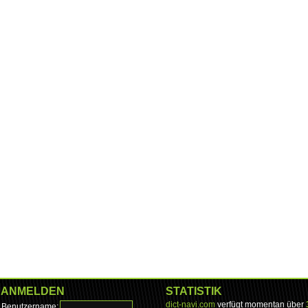
ANMELDEN
STATISTIK
dict-navi.com
verfügt momentan über
Benutzername: