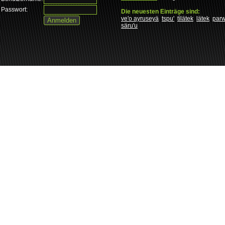
Passwort:
Die neuesten Einträge sind:
ve'o ayruseyä
tspu'
tìlätek
lätek
par
säru'u