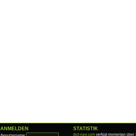
ANMELDEN
STATISTIK
dict-navi.com
verfügt momentan über
Benutzername: