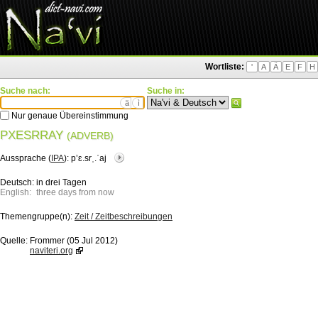
Wortliste:
'
A
Ä
E
F
H
Suche nach:
Suche in:
ä
ì
Nur genaue Übereinstimmung
PXESRRAY
(ADVERB)
Aussprache (
IPA
):
pʼɛ.srˌ.ˈaj
Deutsch:
in drei Tagen
English:
three days from now
Themengruppe(n):
Zeit / Zeitbeschreibungen
Quelle:
Frommer (05 Jul 2012)
naviteri.org