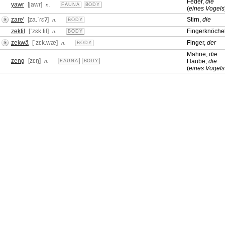
Feder,
die
yawr
[jawɾ]
n.
FAUNA
BODY
(
eines Vogels
zare'
[za.ˈɾɛʔ]
Stirn,
die
n.
BODY
zektil
[ˈzɛk.til]
Fingerknöche
n.
BODY
zekwä
[ˈzɛk.wæ]
Finger,
der
n.
BODY
Mähne,
die
zeng
[zɛŋ]
Haube,
die
n.
FAUNA
BODY
(
eines Vogels