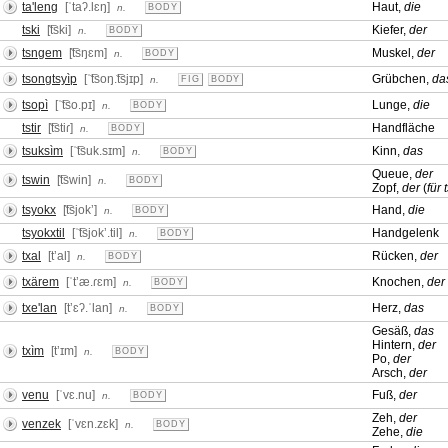
ta'leng
[ˈtaʔ.lɛŋ]
Haut,
die
n.
BODY
tski
[͡tski]
Kiefer,
der
n.
BODY
tsngem
[͡tsŋɛm]
Muskel,
der
n.
BODY
tsongtsyìp
[ˈ͡tsoŋ.͡tsjɪp]
Grübchen,
da
n.
FIG
BODY
tsopì
[ˈ͡tso.pɪ]
Lunge,
die
n.
BODY
tstir
[͡tstiɾ]
Handfläche
n.
BODY
tsuksìm
[ˈ͡tsuk.sɪm]
Kinn,
das
n.
BODY
Queue,
der
tswin
[͡tswin]
n.
BODY
Zopf,
der
(
für 
tsyokx
[͡tsjokʼ]
Hand,
die
n.
BODY
tsyokxtil
[ˈ͡tsjokʼ.til]
Handgelenk
n.
BODY
txal
[tʼal]
Rücken,
der
n.
BODY
txärem
[ˈtʼæ.ɾɛm]
Knochen,
der
n.
BODY
txe'lan
[tʼɛʔ.ˈlan]
Herz,
das
n.
BODY
Gesäß,
das
Hintern,
der
txìm
[tʼɪm]
n.
BODY
Po,
der
Arsch,
der
venu
[ˈvɛ.nu]
Fuß,
der
n.
BODY
Zeh,
der
venzek
[ˈvɛn.zɛk]
n.
BODY
Zehe,
die