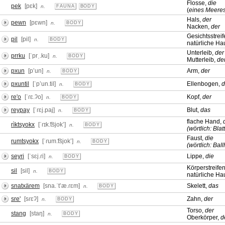
Flosse,
die
pek
[pɛk]
n.
FAUNA
BODY
(
eines Meeres
Hals,
der
pewn
[pɛwn]
n.
BODY
Nacken,
der
Gesichtsstrei
pil
[pil]
n.
BODY
natürliche Ha
Unterleib,
der
prrku
[ˈprˌ.ku]
n.
BODY
Mutterleib,
de
pxun
[pʼun]
Arm,
der
n.
BODY
pxuntil
[ˈpʼun.til]
Ellenbogen,
d
n.
BODY
re'o
[ˈɾɛ.ʔo]
Kopf,
der
n.
BODY
reypay
[ˈɾɛj.paj]
Blut,
das
n.
BODY
flache Hand,
rìktsyokx
[ˈɾɪk.͡tsjokʼ]
n.
BODY
(wörtlich: Bla
Faust,
die
rumtsyokx
[ˈɾum.͡tsjokʼ]
n.
BODY
(wörtlich: Bal
seyri
[ˈsɛj.ɾi]
Lippe,
die
n.
BODY
Körperstreife
sil
[sil]
n.
BODY
natürliche Ha
snatxärem
[sna.ˈtʼæ.ɾɛm]
Skelett,
das
n.
BODY
sre'
[sɾɛʔ]
Zahn,
der
n.
BODY
Torso,
der
stang
[staŋ]
n.
BODY
Oberkörper,
d