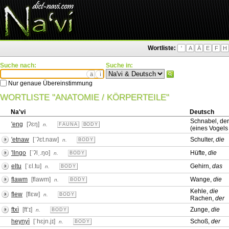
Wortliste:
'
A
Ä
E
F
H
Suche nach:
Suche in:
ä
ì
Nur genaue Übereinstimmung
WORTLISTE "ANATOMIE / KÖRPERTEILE"
Na'vi
Deutsch
Schnabel, der
'eng
[ʔɛŋ]
n.
FAUNA
BODY
(eines Vogels
'etnaw
[ˈʔɛt.naw]
Schulter,
die
n.
BODY
'llngo
[ˈʔlˌ.ŋo]
Hüfte,
die
n.
BODY
eltu
[ˈɛl.tu]
Gehirn,
das
n.
BODY
flawm
[flawm]
Wange,
die
n.
BODY
Kehle,
die
flew
[flɛw]
n.
BODY
Rachen,
der
ftxì
[ftʼɪ]
Zunge,
die
n.
BODY
heynyì
[ˈhɛjn.jɪ]
Schoß,
der
n.
BODY