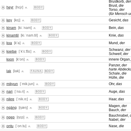
Brustkorb,
der
Brust,
die
heyr
[hɛjɾ]
n.
BODY
Torso,
der
(
für Mensch u
key
[kɛj]
Gesicht,
das
n.
BODY
kinam
[ki.ˈnam]
Bein,
das
n.
BODY
kinamtil
[ki.ˈnam.til]
Knie,
das
n.
BODY
kxa
[kʼa]
Mund,
der
n.
BODY
Schwanz,
der
kxetse
[ˈkʼɛ.͡tsɛ]
n.
BODY
Schweif,
der
kxon
[kʼon]
innere Organ
n.
BODY
Panzer,
der
harte Abdecku
lak
[lak]
n.
FAUNA
BODY
Schale,
die
Hülle,
die
mikyun
[ˈmik.jun]
Ohr,
das
n.
BODY
nari
[ˈna.ɾi]
Auge,
das
n.
BODY
nikre
[ˈnik.ɾɛ]
Haar,
das
n.
BODY
Magen,
der
ngäng
[ŋæŋ]
n.
BODY
Bauch,
der
Bauchnabel,
ngep
[ŋɛp]
n.
BODY
Nabel,
der
ontu
[ˈon.tu]
Nase,
die
n.
BODY