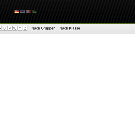
Nach Gruppen
Nach Klasse
x
U
V
W
Y
Z