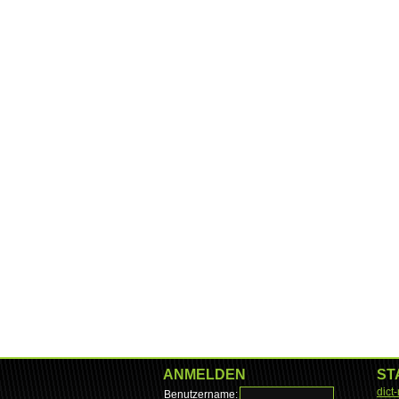
ANMELDEN
ST
dict
Benutzername: