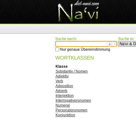
Suche nach:
Suche in:
ä
ì
Nur genaue Übereinstimmung
WORTKLASSEN
Klasse
Substantiv / Nomen
Adjektiv
Verb
Adposition
Adverb
Interjektion
Interrogativpronomen
Numeral
Personalpronomen
Konjunktion