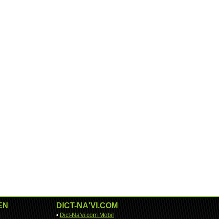
EN
DICT-NA'VI.COM
•
Dict-Na'vi.com Mobil