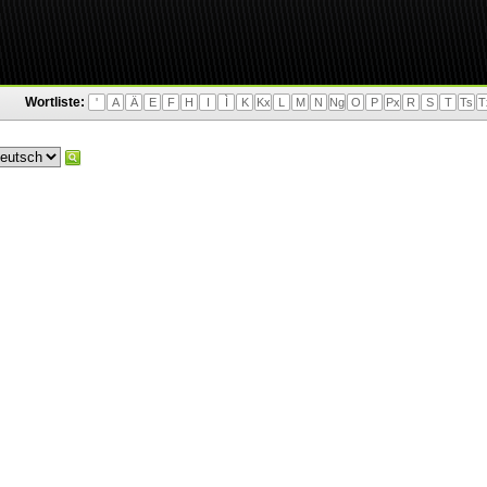
Wortliste:
'
A
Ä
E
F
H
I
Ì
K
Kx
L
M
N
Ng
O
P
Px
R
S
T
Ts
T