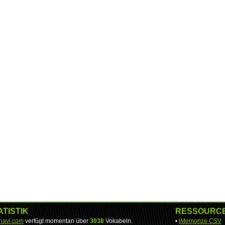
ATISTIK
RESSOURC
-navi.com
verfügt momentan über
3038
Vokabeln.
•
jMemorize CSV