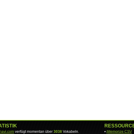
ATISTIK
RESSOURC
-navi.com
verfügt momentan über
3038
Vokabeln.
•
jMemorize CSV