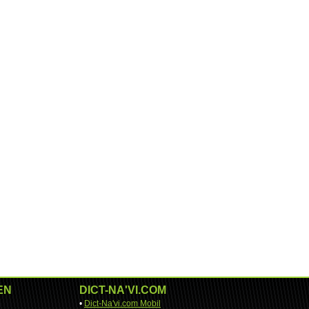
EN
DICT-NA'VI.COM
•
Dict-Na'vi.com Mobil