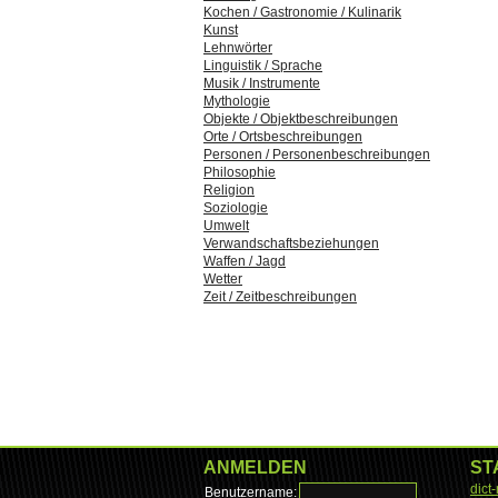
Kochen / Gastronomie / Kulinarik
Kunst
Lehnwörter
Linguistik / Sprache
Musik / Instrumente
Mythologie
Objekte / Objektbeschreibungen
Orte / Ortsbeschreibungen
Personen / Personenbeschreibungen
Philosophie
Religion
Soziologie
Umwelt
Verwandschaftsbeziehungen
Waffen / Jagd
Wetter
Zeit / Zeitbeschreibungen
ANMELDEN
ST
dict
Benutzername: