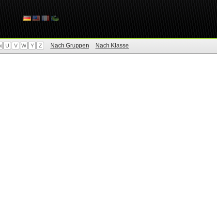
Nach Gruppen
Nach Klasse
x
U
V
W
Y
Z