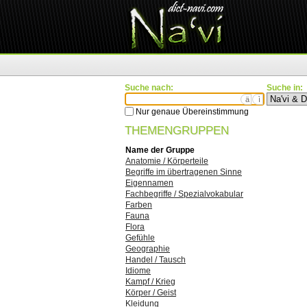
Suche nach:
Suche in:
ä
ì
Nur genaue Übereinstimmung
THEMENGRUPPEN
Name der Gruppe
Anatomie / Körperteile
Begriffe im übertragenen Sinne
Eigennamen
Fachbegriffe / Spezialvokabular
Farben
Fauna
Flora
Gefühle
Geographie
Handel / Tausch
Idiome
Kampf / Krieg
Körper / Geist
Kleidung