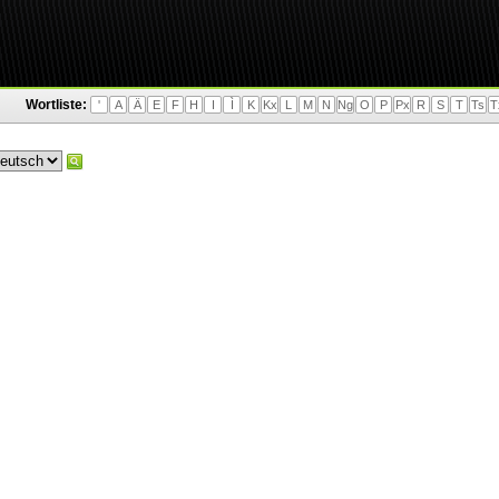
Wortliste:
'
A
Ä
E
F
H
I
Ì
K
Kx
L
M
N
Ng
O
P
Px
R
S
T
Ts
T