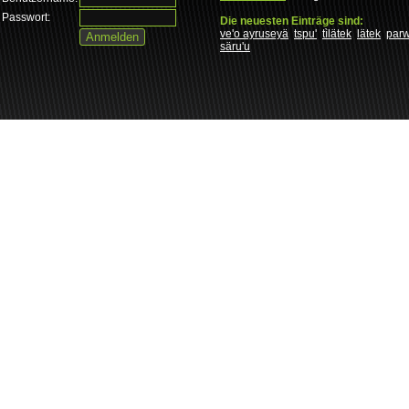
Passwort:
Die neuesten Einträge sind:
ve'o ayruseyä
tspu'
tìlätek
lätek
par
säru'u