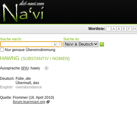
Wortliste:
'
A
Ä
E
F
H
Suche nach:
Suche in:
ä
ì
Nur genaue Übereinstimmung
HAWNG
(SUBSTANTIV / NOMEN)
Aussprache (
IPA
):
hawŋ
Deutsch:
Fülle,
die
Übermaß,
das
English:
overabundance
Quelle:
Frommer (16. April 2010)
forum.learnnavi.org