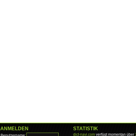
ANMELDEN
STATISTIK
dict-navi.com
verfügt momentan über
Benutzername: