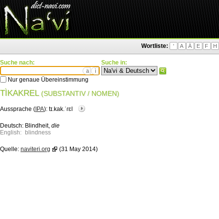
Wortliste:
'
A
Ä
E
F
H
Suche nach:
Suche in:
ä
ì
Nur genaue Übereinstimmung
TÌKAKREL
(SUBSTANTIV / NOMEN)
Aussprache (
IPA
):
tɪ.kak.ˈɾɛl
Deutsch:
Blindheit,
die
English:
blindness
Quelle:
naviteri.org
(31 May 2014)