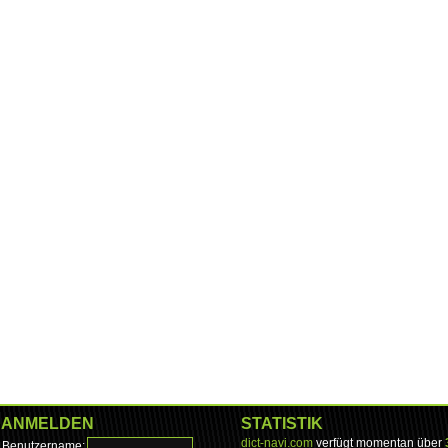
ANMELDEN
STATISTIK
dict-navi.com
verfügt momentan über
Benutzername: