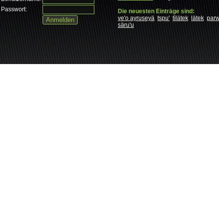
Passwort:
Die neuesten Einträge sind:
ve'o ayruseyä
tspu'
tìlätek
lätek
par
säru'u