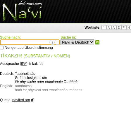
Wortliste:
'
A
Ä
E
F
H
Suche nach:
Suche in:
ä
ì
Nur genaue Übereinstimmung
TÌKAKZIR
(SUBSTANTIV / NOMEN)
Aussprache (
IPA
):
tɪ.kak.ˈziɾ
Deutsch:
Taubheit,
die
Gefühlslosigkeit,
die
für physische oder emotionale Taubheit
English:
numbness
both for physical and emotional numbness
Quelle:
naviteri.org