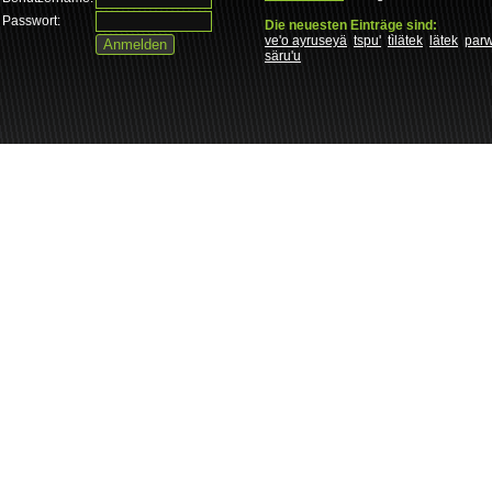
Passwort:
Die neuesten Einträge sind:
ve'o ayruseyä
tspu'
tìlätek
lätek
par
säru'u