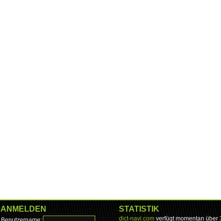
ANMELDEN
STATISTIK
dict-navi.com
verfügt momentan über
Benutzername: