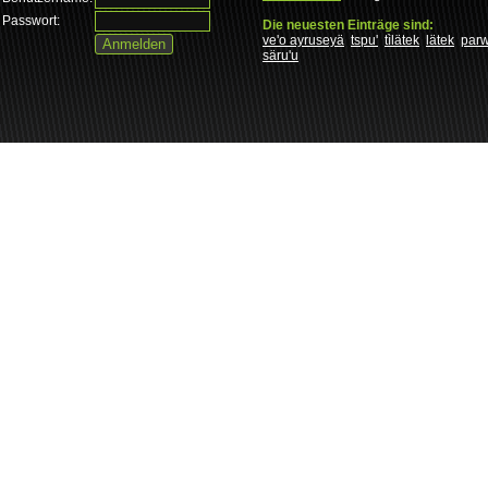
Passwort:
Die neuesten Einträge sind:
ve'o ayruseyä
tspu'
tìlätek
lätek
par
säru'u