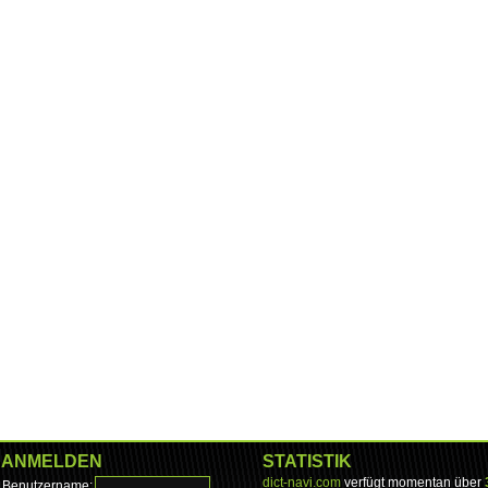
ANMELDEN
STATISTIK
dict-navi.com
verfügt momentan über
Benutzername: