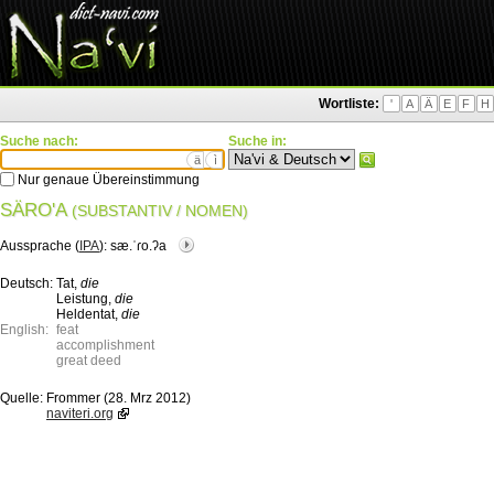
Wortliste:
'
A
Ä
E
F
H
Suche nach:
Suche in:
ä
ì
Nur genaue Übereinstimmung
SÄRO'A
(SUBSTANTIV / NOMEN)
Aussprache (
IPA
):
sæ.ˈɾo.ʔa
Deutsch:
Tat,
die
Leistung,
die
Heldentat,
die
English:
feat
accomplishment
great deed
Quelle:
Frommer (28. Mrz 2012)
naviteri.org