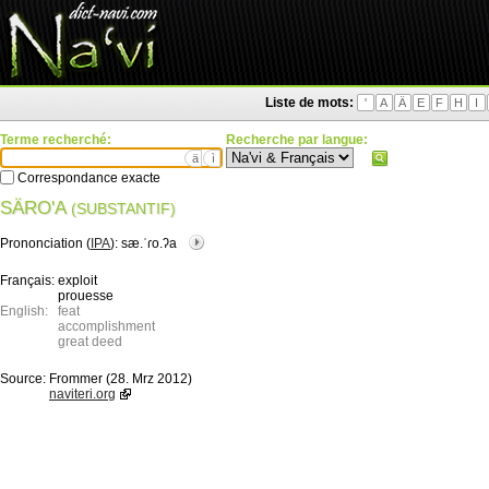
Liste de mots:
'
A
Ä
E
F
H
I
Terme recherché:
Recherche par langue:
ä
ì
Correspondance exacte
SÄRO'A
(SUBSTANTIF)
Prononciation (
IPA
):
sæ.ˈɾo.ʔa
Français:
exploit
prouesse
English:
feat
accomplishment
great deed
Source:
Frommer (28. Mrz 2012)
naviteri.org