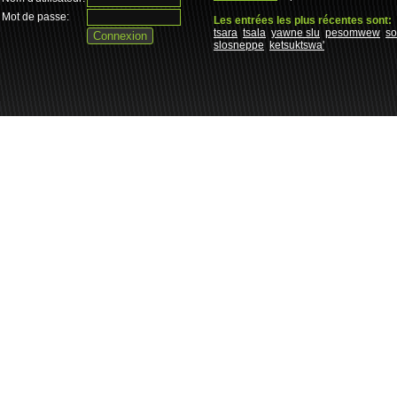
Mot de passe:
Les entrées les plus récentes sont:
tsara
tsala
yawne slu
pesomwew
s
slosneppe
ketsuktswa'