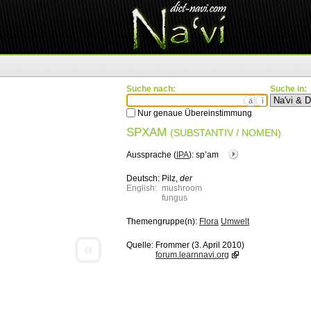
Suche nach:
Suche in:
ä
ì
Nur genaue Übereinstimmung
SPXAM
(SUBSTANTIV / NOMEN)
Aussprache (
IPA
):
spʼam
Deutsch:
Pilz,
der
English:
mushroom
fungus
Themengruppe(n):
Flora
Umwelt
«
Quelle:
Frommer (3. April 2010)
forum.learnnavi.org