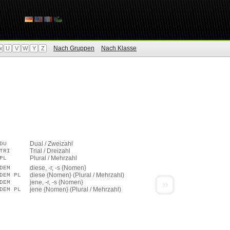
Nach Gruppen
Nach Klasse
x
U
V
W
Y
Z
Dual / Zweizahl
DU
Trial / Dreizahl
TRI
Plural / Mehrzahl
PL
diese, -r, -s {Nomen}
DEM
diese {Nomen} (Plural / Mehrzahl)
DEM PL
»
jene, -r, -s {Nomen}
DEM
jene {Nomen} (Plural / Mehrzahl)
DEM PL