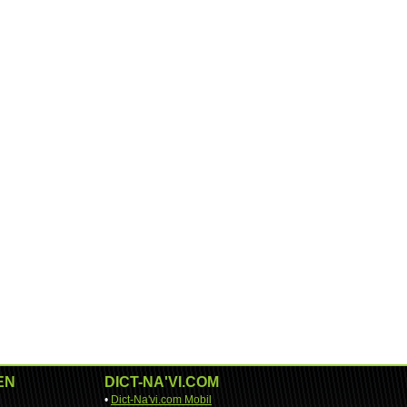
EN
DICT-NA'VI.COM
•
Dict-Na'vi.com Mobil