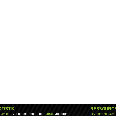
ATISTIK
RESSOURC
-navi.com
verfügt momentan über
3038
Vokabeln.
•
jMemorize CSV