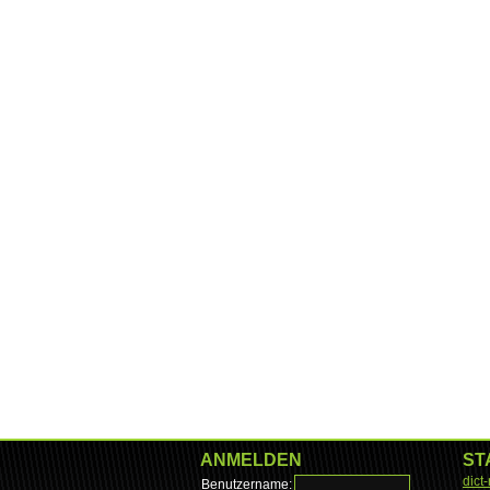
ANMELDEN
ST
dict
Benutzername: