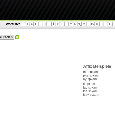
Wortliste:
'
A
Ä
E
F
H
I
Ì
K
Kx
L
M
N
Ng
O
P
Px
R
S
T
Ts
T
Affix Beispiele
me·spxam
pxe·spxam
ay·spxam
fì·spxam
fay·spxam
tsa·spxam
tsay·spxam