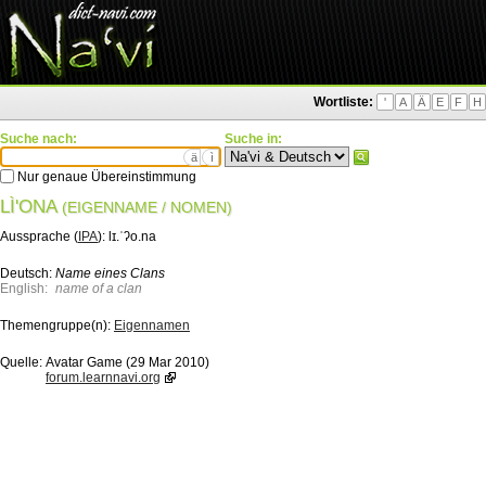
Wortliste:
'
A
Ä
E
F
H
Suche nach:
Suche in:
ä
ì
Nur genaue Übereinstimmung
LÌ'ONA
(EIGENNAME / NOMEN)
Aussprache (
IPA
):
lɪ.ˈʔo.na
Deutsch:
Name eines Clans
English:
name of a clan
Themengruppe(n):
Eigennamen
Quelle:
Avatar Game (29 Mar 2010)
forum.learnnavi.org