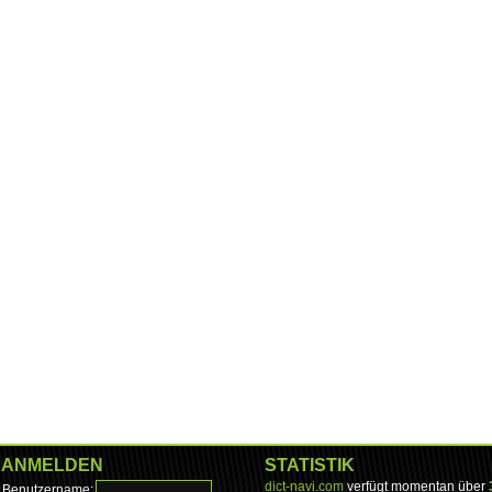
ANMELDEN
STATISTIK
dict-navi.com
verfügt momentan über
Benutzername: