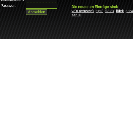
Passwort:
Die neuesten Einträge sind:
ve'o ayruseyä
tspu'
tìlätek
lätek
par
säru'u