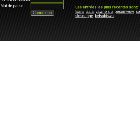
Mot de passe:
Les entrées les plus récentes sont:
tsara
tsala
yawne slu
pesomwew
s
slosneppe
ketsuktswa'