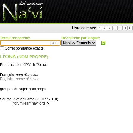
Liste de mots:
'
A
Ä
E
F
H
I
Terme recherché:
Recherche par langue:
ä
ì
Correspondance exacte
LÌ'ONA
(NOM PROPRE)
Prononciation (
IPA
):
lɪ.ˈʔo.na
Français:
nom d'un clan
English:
name of a clan
groupes du sujet:
nom propre
Source:
Avatar Game (29 Mar 2010)
forum.learnnavi.org