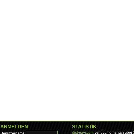
ANMELDEN
STATISTIK
dict-navi.com
verfügt momentan über
Benutzername: