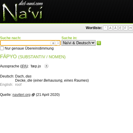
Wortliste:
'
A
Ä
E
F
H
Suche nach:
Suche in:
ä
ì
Nur genaue Übereinstimmung
FÄPYO
(SUBSTANTIV / NOMEN)
Aussprache (
IPA
):
ˈfæp.jo
Deutsch:
Dach,
das
Decke,
die
(
einer Behausung, eines Raumes
)
English:
roof
Quelle:
naviteri.org
(21 April 2020)