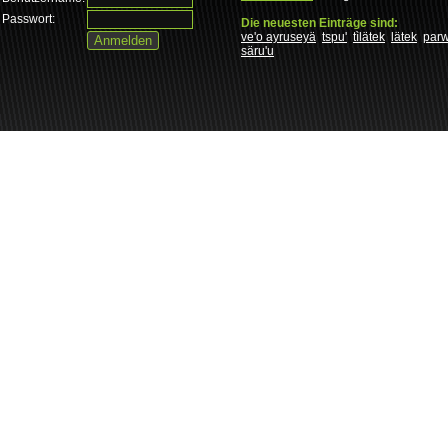
Passwort:
Die neuesten Einträge sind:
ve'o ayruseyä
tspu'
tìlätek
lätek
par
säru'u