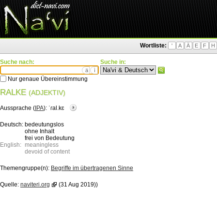
Wortliste:
'
A
Ä
E
F
H
Suche nach:
Suche in:
ä
ì
Nur genaue Übereinstimmung
RALKE
(ADJEKTIV)
Aussprache (
IPA
):
ˈɾal.kɛ
Deutsch:
bedeutungslos
ohne Inhalt
frei von Bedeutung
English:
meaningless
devoid of content
Themengruppe(n):
Begriffe im übertragenen Sinne
Quelle:
naviteri.org
(31 Aug 2019))