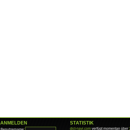
ANMELDEN
STATISTIK
dict-navi.com
verfügt momentan über
Benutzername: