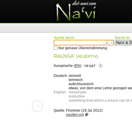
Suche nach:
Suche in:
ä
ì
Nur genaue Übereinstimmung
RALNGA'
(ADJEKTIV)
Aussprache (
IPA
):
ˈɾal.ŋaʔ
Deutsch:
sinnvoll
lehrreich
aufschlussreich
etwas, von dem eine Lehre gezogen w
English:
meaningful
instructive
something from which a lesson can be 
«
Quelle:
Frommer (19 Jul 2012)
naviteri.org