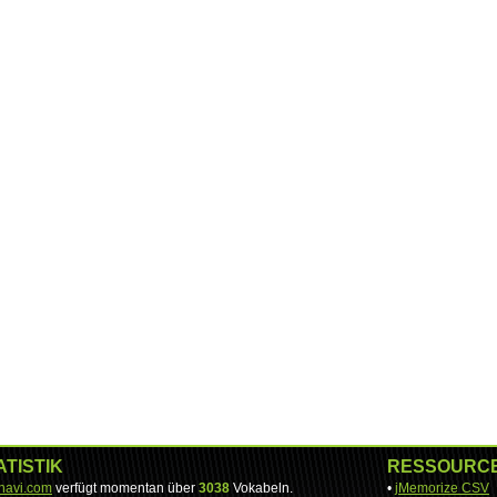
ATISTIK
RESSOURC
-navi.com
verfügt momentan über
3038
Vokabeln.
•
jMemorize CSV