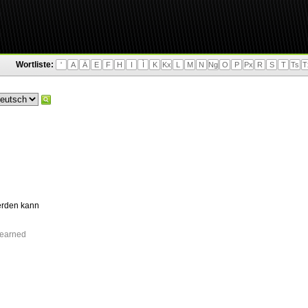
Wortliste:
'
A
Ä
E
F
H
I
Ì
K
Kx
L
M
N
Ng
O
P
Px
R
S
T
Ts
T
erden kann
learned