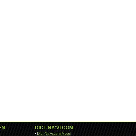
EN
DICT-NA'VI.COM
•
Dict-Na'vi.com Mobil