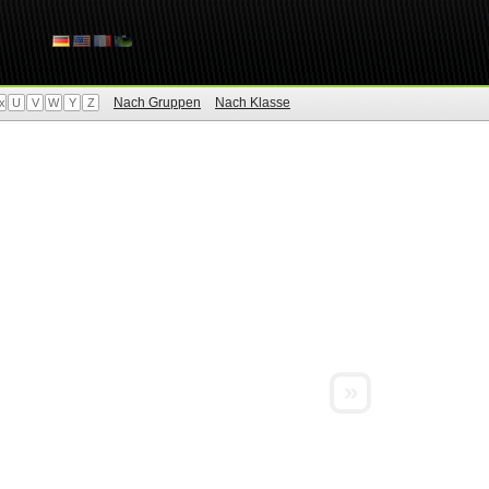
Nach Gruppen
Nach Klasse
x
U
V
W
Y
Z
»