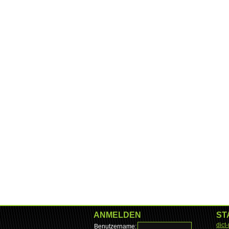
ANMELDEN
ST
dict
Benutzername: