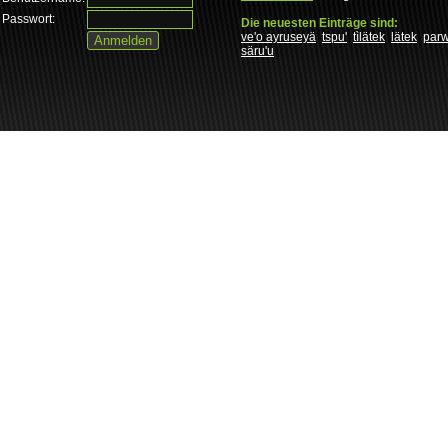
Passwort:
Die neuesten Einträge sind:
ve'o ayruseyä
tspu'
tìlätek
lätek
par
säru'u