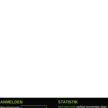
ANMELDEN
STATISTIK
dict-navi.com
verfügt momentan über
Benutzername: