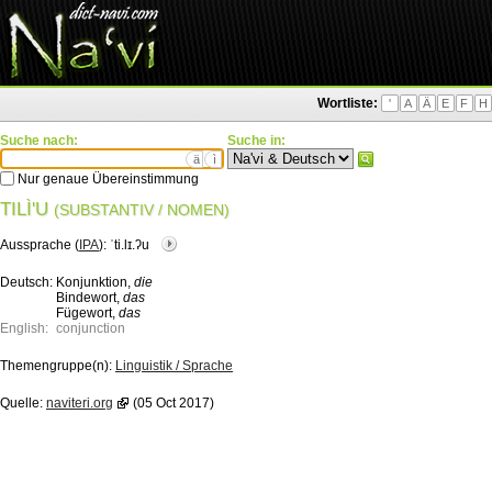
Wortliste:
'
A
Ä
E
F
H
Suche nach:
Suche in:
ä
ì
Nur genaue Übereinstimmung
TILÌ'U
(SUBSTANTIV / NOMEN)
Aussprache (
IPA
):
ˈti.lɪ.ʔu
Deutsch:
Konjunktion,
die
Bindewort,
das
Fügewort,
das
English:
conjunction
Themengruppe(n):
Linguistik / Sprache
Quelle:
naviteri.org
(05 Oct 2017)