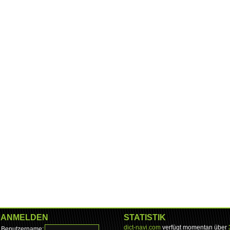
ANMELDEN
STATISTIK
dict-navi.com
verfügt momentan über
Benutzername: