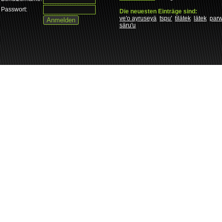
Passwort:
Die neuesten Einträge sind:
ve'o ayruseyä
tspu'
tìlätek
lätek
par
säru'u