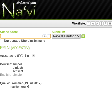
Wortliste:
'
A
Ä
E
F
H
Suche nach:
Suche in:
ä
ì
Nur genaue Übereinstimmung
FYIN
(ADJEKTIV)
Aussprache (
IPA
):
fjin
Deutsch:
simpel
einfach
schlicht
English:
simple
Quelle:
Frommer (19 Jul 2012)
naviteri.org