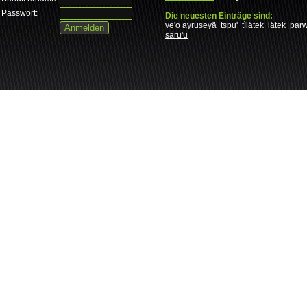
Passwort:
Die neuesten Einträge sind:
ve'o ayruseyä
tspu'
tìlätek
lätek
par
säru'u