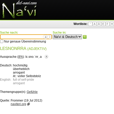
Wortliste:
'
A
Ä
E
F
H
Suche nach:
Suche in:
ä
ì
Nur genaue Übereinstimmung
LESNONRRA
(ADJEKTIV)
Aussprache (
IPA
):
lɛ.sno.ˈnrˌ.a
Deutsch:
hochmütig
überheblich
arrogant
lit.:
voller Selbststolz
English:
full of self-pride
arrogant
Themengruppe(n):
Gefühle
Quelle:
Frommer (19 Jul 2012)
naviteri.org