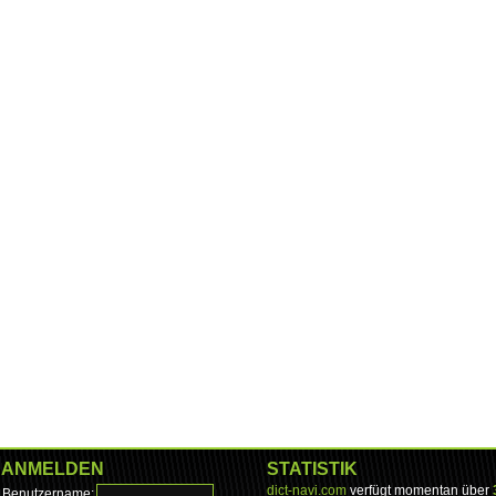
ANMELDEN
STATISTIK
dict-navi.com
verfügt momentan über
Benutzername: