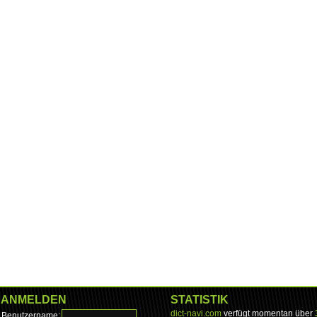
ANMELDEN
STATISTIK
dict-navi.com
verfügt momentan über
Benutzername: