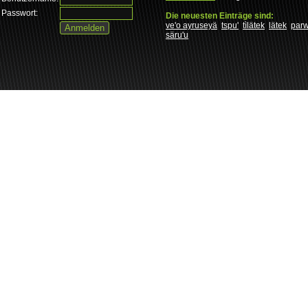
Passwort:
Die neuesten Einträge sind:
ve'o ayruseyä
tspu'
tìlätek
lätek
par
säru'u