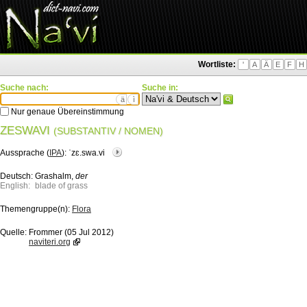
Wortliste:
'
A
Ä
E
F
H
Suche nach:
Suche in:
ä
ì
Nur genaue Übereinstimmung
ZESWAVI
(SUBSTANTIV / NOMEN)
Aussprache (
IPA
):
ˈzɛ.swa.vi
Deutsch:
Grashalm,
der
English:
blade of grass
Themengruppe(n):
Flora
Quelle:
Frommer (05 Jul 2012)
naviteri.org