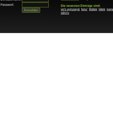
Passwort:
Die neuesten Einträge sind:
ve'o ayruseyä
tspu'
tìlätek
lätek
par
säru'u