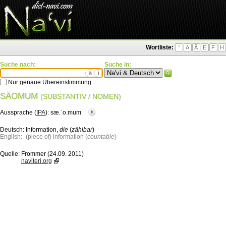
Wortliste:
'
A
Ä
E
F
H
Suche nach:
Suche in:
ä
ì
Nur genaue Übereinstimmung
SÄOMUM
(SUBSTANTIV / NOMEN)
Aussprache (
IPA
):
sæ.ˈo.mum
Deutsch:
Information,
die
(
zählbar
)
English:
(piece of) information (
countable
)
Quelle:
Frommer (24.09. 2011)
naviteri.org