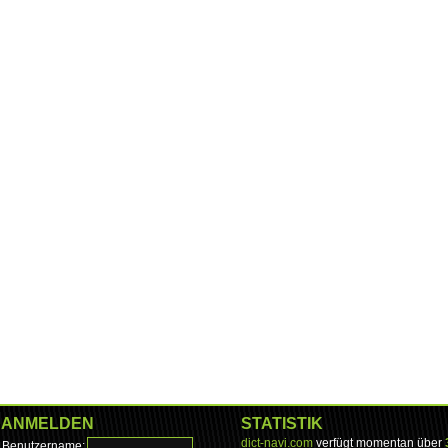
ANMELDEN
STATISTIK
dict-navi.com
verfügt momentan über
Benutzername: