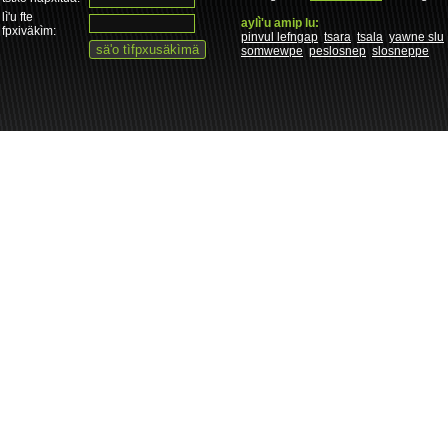
lì'u fte
aylì'u amip lu:
fpxiväkìm:
pinvul lefngap
tsara
tsala
yawne slu
somwewpe
peslosnep
slosneppe