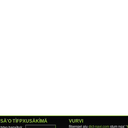
SÄ'O TÌFPXUSÄKÌMÄ
VURVI
fìtsengel alu
dict-navi.com
stum nga'
°
tstxo hapxìtuä: