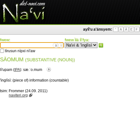
aylì'u a'änsyem:
'
A
Ä
E
F
fwew:
fwew ìlä lì'fya:
ä
ì
tìrusun nìpxi nì'aw
SÄOMUM
(SUBSTANTIVE (NOUN))
lì'upam (
IPA
):
sæ.ˈo.mum
'ìnglìsì:
(piece of) information (
countable
)
tsim:
Frommer (24.09. 2011)
naviteri.org