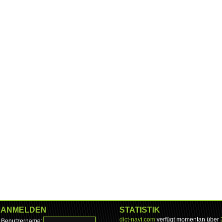
ANMELDEN
STATISTIK
dict-navi.com
verfügt momentan über
Benutzername: