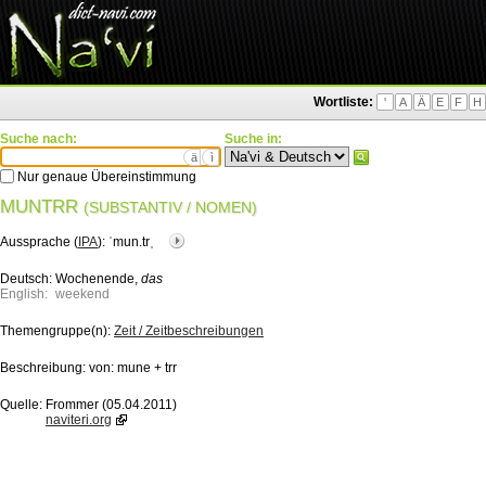
Wortliste:
'
A
Ä
E
F
H
Suche nach:
Suche in:
ä
ì
Nur genaue Übereinstimmung
MUNTRR
(SUBSTANTIV / NOMEN)
Aussprache (
IPA
):
ˈmun.trˌ
Deutsch:
Wochenende,
das
English:
weekend
Themengruppe(n):
Zeit / Zeitbeschreibungen
Beschreibung:
von: mune + trr
Quelle:
Frommer (05.04.2011)
naviteri.org