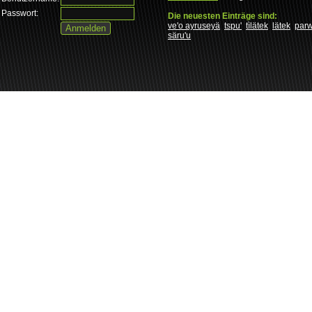
Passwort:
Die neuesten Einträge sind:
ve'o ayruseyä
tspu'
tìlätek
lätek
par
säru'u