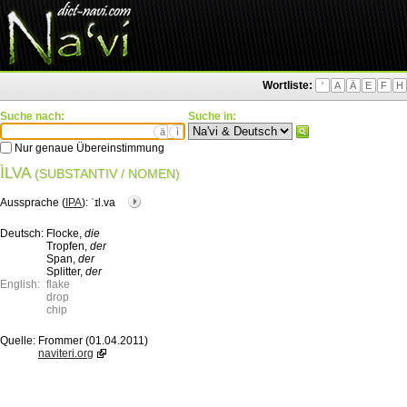
Wortliste:
'
A
Ä
E
F
H
Suche nach:
Suche in:
ä
ì
Nur genaue Übereinstimmung
ÌLVA
(SUBSTANTIV / NOMEN)
Aussprache (
IPA
):
ˈɪl.va
Deutsch:
Flocke,
die
Tropfen,
der
Span,
der
Splitter,
der
English:
flake
drop
chip
Quelle:
Frommer (01.04.2011)
naviteri.org