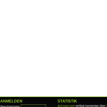
ANMELDEN
STATISTIK
dict-navi.com
verfügt momentan über
Benutzername: