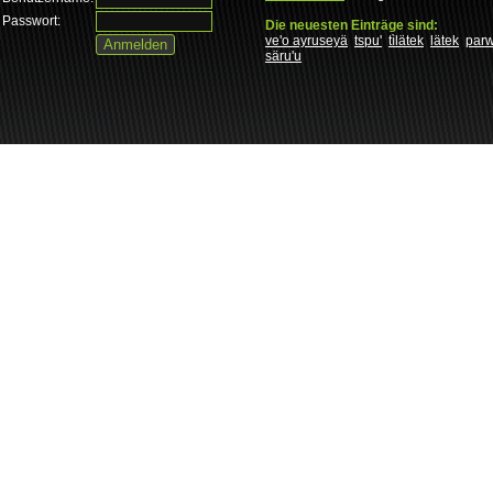
Passwort:
Die neuesten Einträge sind:
ve'o ayruseyä
tspu'
tìlätek
lätek
par
säru'u