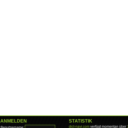
ANMELDEN
STATISTIK
dict-navi.com
verfügt momentan über
Benutzername: