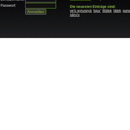
Passwort:
Die neuesten Einträge sind:
ve'o ayruseyä
tspu'
tìlätek
lätek
par
säru'u