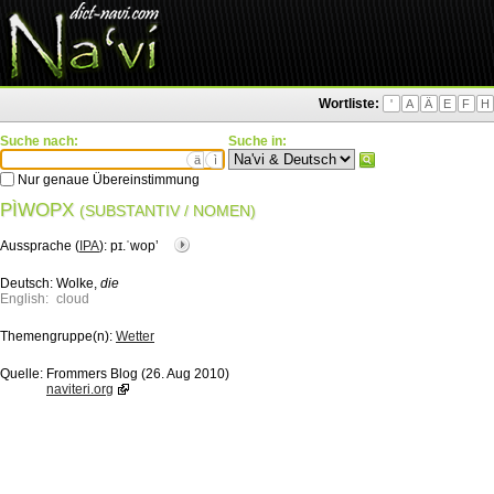
Wortliste:
'
A
Ä
E
F
H
Suche nach:
Suche in:
ä
ì
Nur genaue Übereinstimmung
PÌWOPX
(SUBSTANTIV / NOMEN)
Aussprache (
IPA
):
pɪ.ˈwopʼ
Deutsch:
Wolke,
die
English:
cloud
Themengruppe(n):
Wetter
Quelle:
Frommers Blog (26. Aug 2010)
naviteri.org