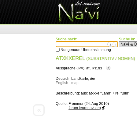
Suche nach:
Suche in:
ä
ì
Nur genaue Übereinstimmung
ATXKXEREL
(SUBSTANTIV / NOMEN)
Aussprache (
IPA
):
atʼ.ˈkʼɛ.ɾɛl
Deutsch:
Landkarte,
die
English:
map
Beschreibung:
aus: atxkxe "Land" + rel "Bild"
Quelle:
Frommer (24. Aug 2010)
«
forum.learnnavi.org