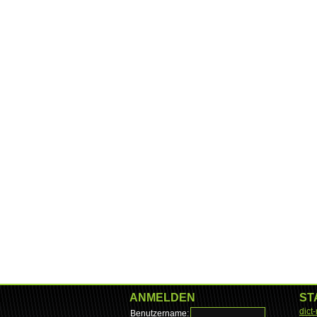
ANMELDEN
ST
dict
Benutzername: