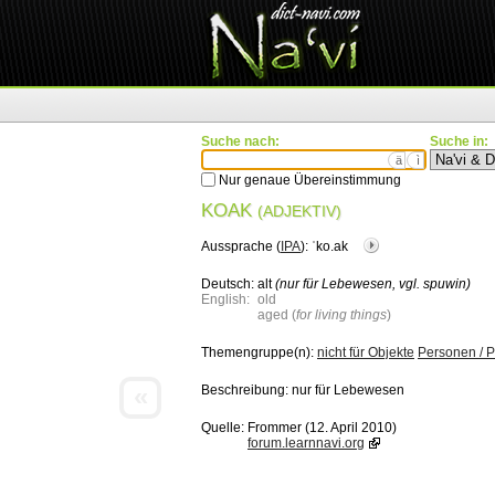
Suche nach:
Suche in:
ä
ì
Nur genaue Übereinstimmung
KOAK
(ADJEKTIV)
Aussprache (
IPA
):
ˈko.ak
Deutsch:
alt
(nur für Lebewesen, vgl. spuwin)
English:
old
aged (
for living things
)
Themengruppe(n):
nicht für Objekte
Personen / 
«
Beschreibung:
nur für Lebewesen
Quelle:
Frommer (12. April 2010)
forum.learnnavi.org