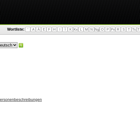
Wortliste:
'
A
Ä
E
F
H
I
Ì
K
Kx
L
M
N
Ng
O
P
Px
R
S
T
Ts
T
Personenbeschreibungen