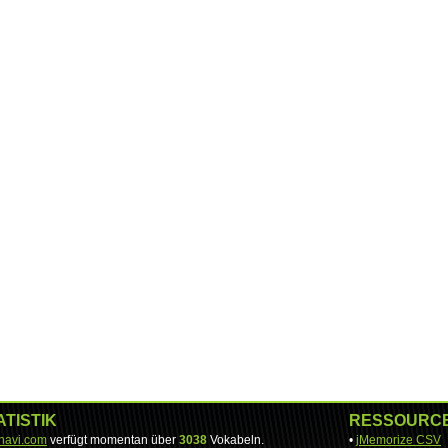
ATISTIK
RESSOURC
-navi.com
verfügt momentan über
3038
Vokabeln.
•
jMemorize CSV