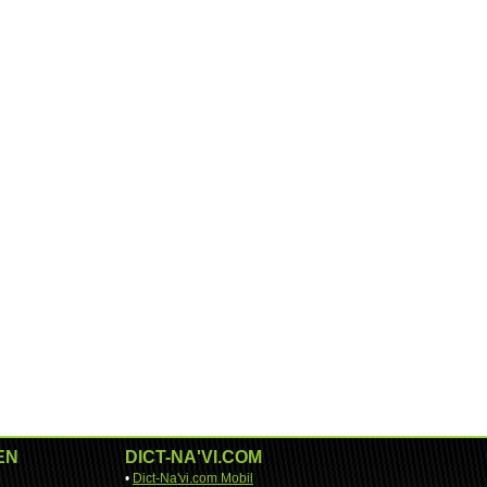
EN
DICT-NA'VI.COM
•
Dict-Na'vi.com Mobil