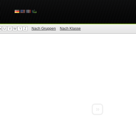
Nach Gruppen
Nach Klasse
x
U
V
W
Y
Z
»