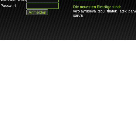
Passwort:
Die neuesten Einträge sind:
ve'o ayruseyä
tspu'
tìlätek
lätek
par
säru'u