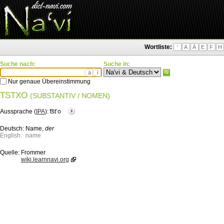
Wortliste:
'
A
Ä
E
F
H
Suche nach:
Suche in:
ä
ì
Nur genaue Übereinstimmung
TSTXO
(SUBSTANTIV / NOMEN)
Aussprache (
IPA
):
͡tstʼo
Deutsch:
Name,
der
English:
name
Quelle:
Frommer
wiki.learnnavi.org