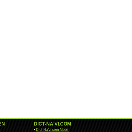
EN
DICT-NA'VI.COM
•
Dict-Na'vi.com Mobil