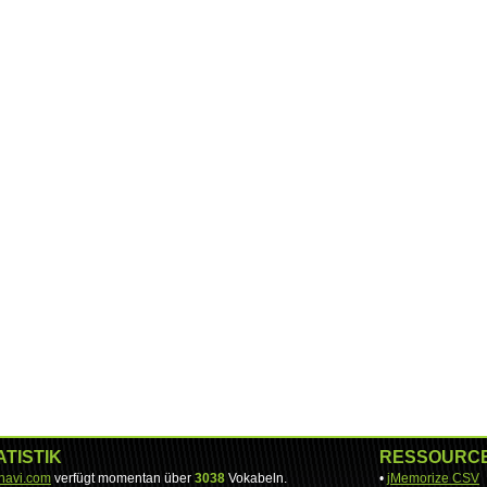
ATISTIK
RESSOURC
-navi.com
verfügt momentan über
3038
Vokabeln.
•
jMemorize CSV