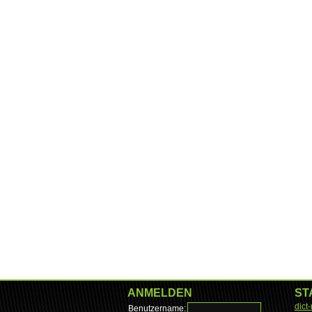
ANMELDEN
ST
dict
Benutzername: