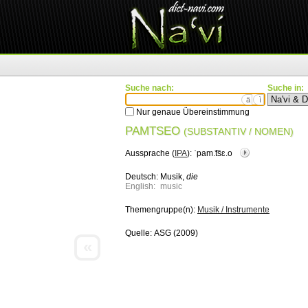
Suche nach:
Suche in:
ä
ì
Nur genaue Übereinstimmung
PAMTSEO
(SUBSTANTIV / NOMEN)
Aussprache (
IPA
):
ˈpam.͡tsɛ.o
Deutsch:
Musik,
die
English:
music
Themengruppe(n):
Musik / Instrumente
Quelle:
ASG (2009)
«