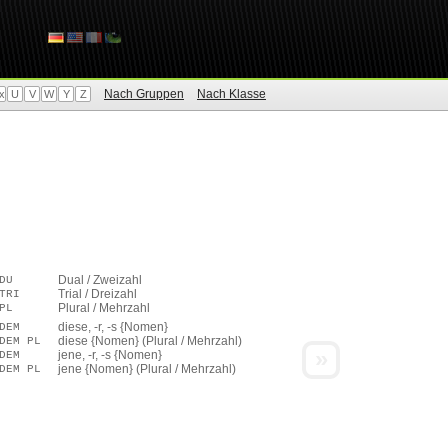
Nach Gruppen
Nach Klasse
x
U
V
W
Y
Z
Dual / Zweizahl
DU
Trial / Dreizahl
TRI
Plural / Mehrzahl
PL
diese, -r, -s {Nomen}
DEM
diese {Nomen} (Plural / Mehrzahl)
DEM PL
»
jene, -r, -s {Nomen}
DEM
jene {Nomen} (Plural / Mehrzahl)
DEM PL