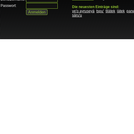
Passwort:
Die neuesten Einträge sind:
ve'o ayruseyä
tspu'
tìlätek
lätek
par
säru'u