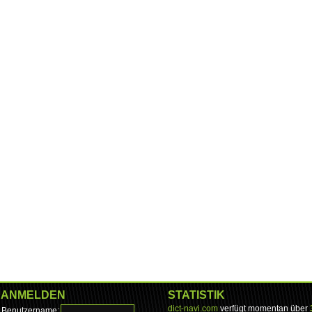
ANMELDEN
STATISTIK
dict-navi.com
verfügt momentan über
Benutzername: