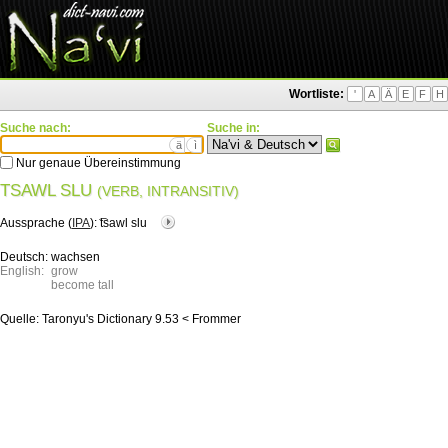
Wortliste:
'
A
Ä
E
F
H
Suche nach:
Suche in:
ä
ì
Nur genaue Übereinstimmung
TSAWL SLU
(VERB, INTRANSITIV)
Aussprache (
IPA
):
͡tsawl slu
Deutsch:
wachsen
English:
grow
become tall
Quelle:
Taronyu's Dictionary 9.53 < Frommer