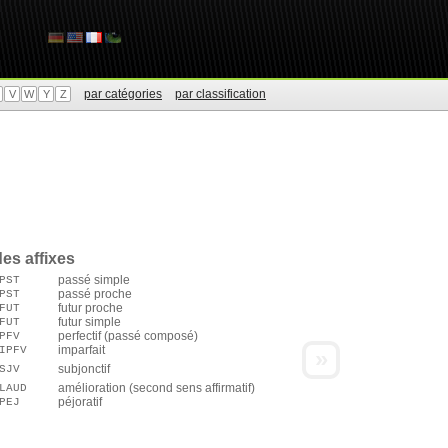
par catégories
par classification
V
W
Y
Z
es affixes
passé simple
PST
passé proche
PST
futur proche
FUT
futur simple
FUT
perfectif (passé composé)
PFV
imparfait
IPFV
»
subjonctif
SJV
amélioration (second sens affirmatif)
LAUD
péjoratif
PEJ