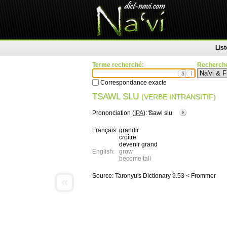
Lis
Terme recherché:
Recherche
ä
ì
Correspondance exacte
TSAWL SLU
(VERBE INTRANSITIF)
Prononciation (
IPA
):
͡tsawl slu
Français:
grandir
croître
devenir grand
English:
grow
become tall
Source:
Taronyu's Dictionary 9.53 < Frommer
«