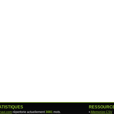
ATISTIQUES
RESSOURC
-navi.com
répertorie actuellement
3081
mots.
•
jMemorize CSV