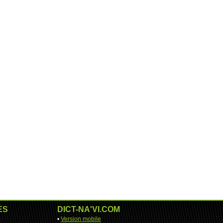
ES
DICT-NA'VI.COM
•
Version mobile