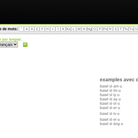
te de mots:
'
A
Ä
E
F
H
I
Ì
K
Kx
L
M
N
Ng
O
P
Px
R
S
T
Ts
Tx
U
 par langue:
examples avec d
tsawl sl·am·u
tsawl sl·ìm·u
tsawl sl·ìy·u
tsawl sl·ay·u
tsawl sl·ol·u
tsawl sl·er·u
tsawl sl·iv·u
tsawl sl·ei·u
tsawl sl·äng·u