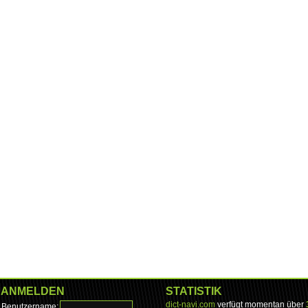
ANMELDEN
STATISTIK
dict-navi.com
verfügt momentan über
Benutzername: