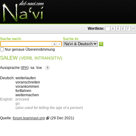
Wortliste:
'
A
Ä
E
F
H
Suche nach:
Suche in:
ä
ì
Nur genaue Übereinstimmung
SALEW
(VERB, INTRANSITIV)
Aussprache (
IPA
):
sa.ˈlɛw
Deutsch:
weiterlaufen
voranschreiten
vorankommen
fortfahren
weitermachen
English:
proceed
go
(
also used for telling the age of a person
)
Quelle:
forum.learnnavi.org
(29 Dec 2021)