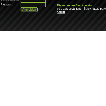
Passwort:
Die neuesten Einträge sind:
ve'o ayruseyä
tspu'
tìlätek
lätek
par
säru'u