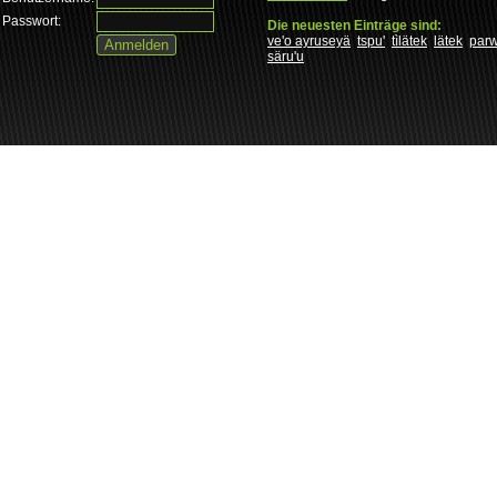
Passwort:
Die neuesten Einträge sind:
ve'o ayruseyä
tspu'
tìlätek
lätek
par
säru'u