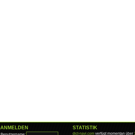
ANMELDEN
STATISTIK
dict-navi.com
verfügt momentan über
Benutzername: