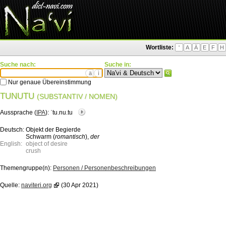
Wortliste:
'
A
Ä
E
F
H
Suche nach:
Suche in:
ä
ì
Nur genaue Übereinstimmung
TUNUTU
(SUBSTANTIV / NOMEN)
Aussprache (
IPA
):
ˈtu.nu.tu
Deutsch:
Objekt der Begierde
Schwarm (
romantisch
),
der
English:
object of desire
crush
Themengruppe(n):
Personen / Personenbeschreibungen
Quelle:
naviteri.org
(30 Apr 2021)