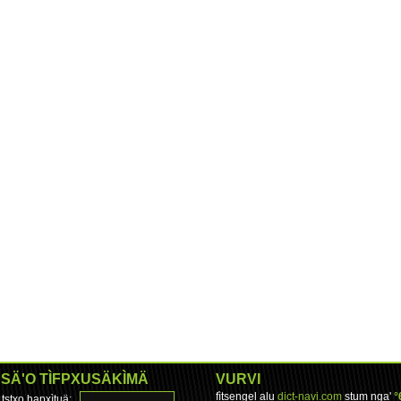
SÄ'O TÌFPXUSÄKÌMÄ
VURVI
fìtsengel alu
dict-navi.com
stum nga'
°
tstxo hapxìtuä: