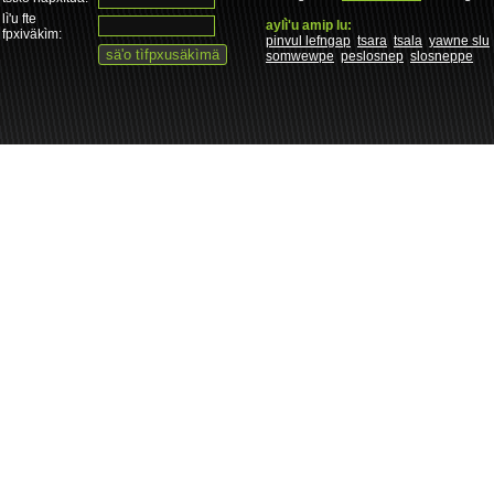
lì'u fte
aylì'u amip lu:
fpxiväkìm:
pinvul lefngap
tsara
tsala
yawne slu
somwewpe
peslosnep
slosneppe