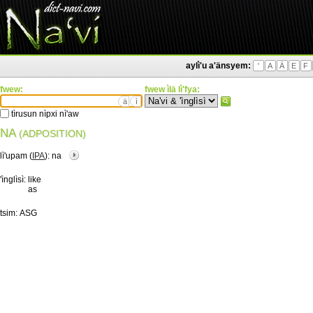
aylì'u a'änsyem:
'
A
Ä
E
F
fwew:
fwew ìlä lì'fya:
ä
ì
tìrusun nìpxi nì'aw
NA
(ADPOSITION)
lì'upam (
IPA
):
na
'ìnglìsì:
like
as
tsim:
ASG