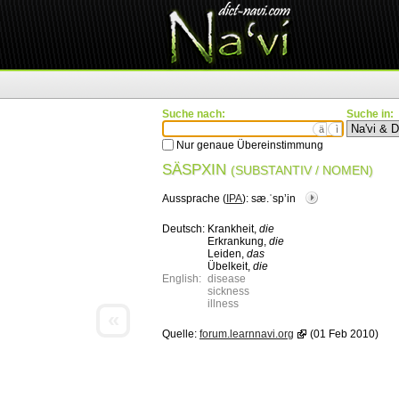
Suche nach:
Suche in:
ä
ì
Nur genaue Übereinstimmung
SÄSPXIN
(SUBSTANTIV / NOMEN)
Aussprache (
IPA
):
sæ.ˈspʼin
Deutsch:
Krankheit,
die
Erkrankung,
die
Leiden,
das
Übelkeit,
die
English:
disease
sickness
illness
«
Quelle:
forum.learnnavi.org
(01 Feb 2010)