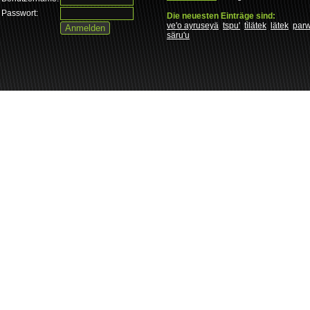
Passwort:
Die neuesten Einträge sind:
ve'o ayruseyä
tspu'
tìlätek
lätek
par
säru'u