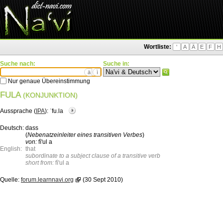
Wortliste:
'
A
Ä
E
F
H
Suche nach:
Suche in:
ä
ì
Nur genaue Übereinstimmung
FULA
(KONJUNKTION)
Aussprache (
IPA
):
ˈfu.la
Deutsch:
dass
(
Nebenatzeinleiter eines transitiven Verbes
)
von:
fì'ul a
English:
that
subordinate to a subject clause of a transitive verb
short from:
fì'ul a
Quelle:
forum.learnnavi.org
(30 Sept 2010)