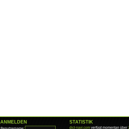
ANMELDEN
STATISTIK
dict-navi.com
verfügt momentan über
Benutzername: