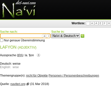
Wortliste:
'
A
Ä
E
F
H
Suche nach:
Suche in:
ä
ì
Nur genaue Übereinstimmung
LAFYON
(ADJEKTIV)
Aussprache (
IPA
):
la.ˈfjon
Deutsch:
weise
English:
wise
Themengruppe(n):
nicht für Objekte
Personen / Personenbeschreibungen
Quelle:
naviteri.org
(31 Mar 2018)