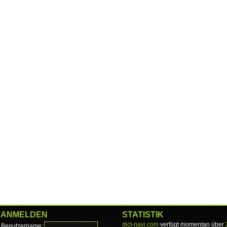
ANMELDEN
STATISTIK
dict-navi.com
verfügt momentan über
Benutzername: