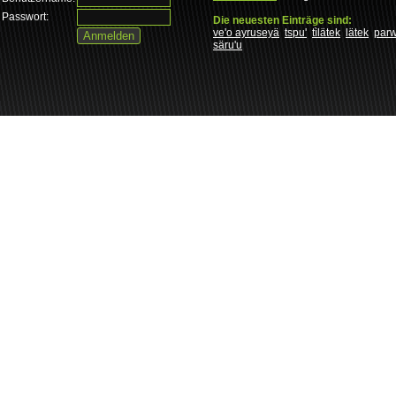
Passwort:
Die neuesten Einträge sind:
ve'o ayruseyä
tspu'
tìlätek
lätek
par
säru'u