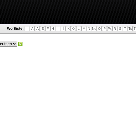
Wortliste:
'
A
Ä
E
F
H
I
Ì
K
Kx
L
M
N
Ng
O
P
Px
R
S
T
Ts
T