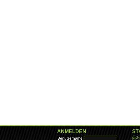
ANMELDEN
ST
dict
Benutzername: