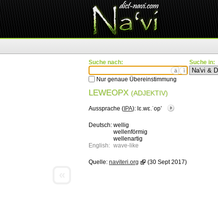
Suche nach:
Suche in:
ä
ì
Nur genaue Übereinstimmung
LEWEOPX
(ADJEKTIV)
Aussprache (
IPA
):
lɛ.wɛ.ˈopʼ
Deutsch:
wellig
wellenförmig
wellenartig
English:
wave-like
Quelle:
naviteri.org
(30 Sept 2017)
«