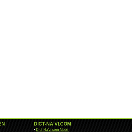
EN
DICT-NA'VI.COM
•
Dict-Na'vi.com Mobil