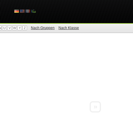
Nach Gruppen
Nach Klasse
x
U
V
W
Y
Z
»