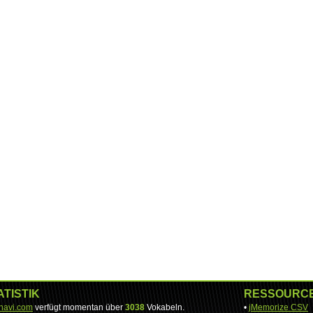
ATISTIK
RESSOURC
-navi.com
verfügt momentan über
3038
Vokabeln.
•
jMemorize CSV