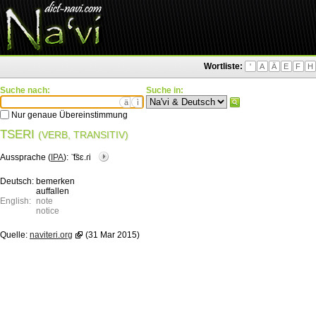
Wortliste:
'
A
Ä
E
F
H
Suche nach:
Suche in:
ä
ì
Nur genaue Übereinstimmung
TSERI
(VERB, TRANSITIV)
Aussprache (
IPA
):
ˈ͡tsɛ.ɾi
Deutsch:
bemerken
auffallen
English:
note
notice
Quelle:
naviteri.org
(31 Mar 2015)