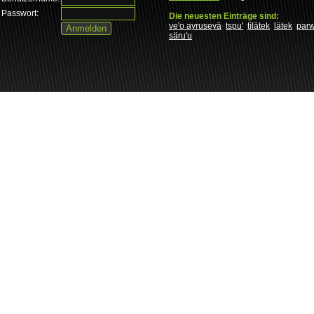
Passwort:
Die neuesten Einträge sind:
ve'o ayruseyä
tspu'
tìlätek
lätek
par
säru'u