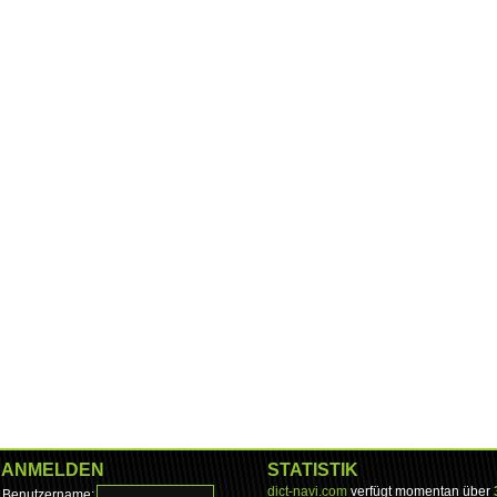
ANMELDEN
STATISTIK
dict-navi.com
verfügt momentan über
Benutzername: