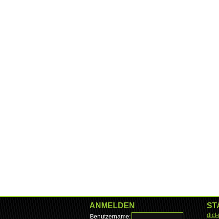
ANMELDEN
ST
dict
Benutzername: