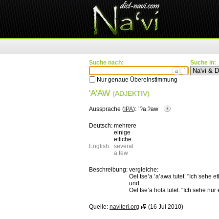
Suche nach:
Suche in:
ä
ì
Nur genaue Übereinstimmung
'A'AW
(ADJEKTIV)
Aussprache (
IPA
):
ˈʔa.ʔaw
Deutsch:
mehrere
einige
etliche
English:
several
a few
Beschreibung:
vergleiche:
Oel tse’a ’a’awa tutet. "Ich sehe et
und
Oel tse’a hola tutet. "Ich sehe nur
Quelle:
naviteri.org
(16 Jul 2010)