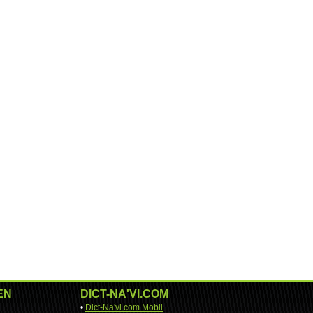
EN
DICT-NA'VI.COM
•
Dict-Na'vi.com Mobil