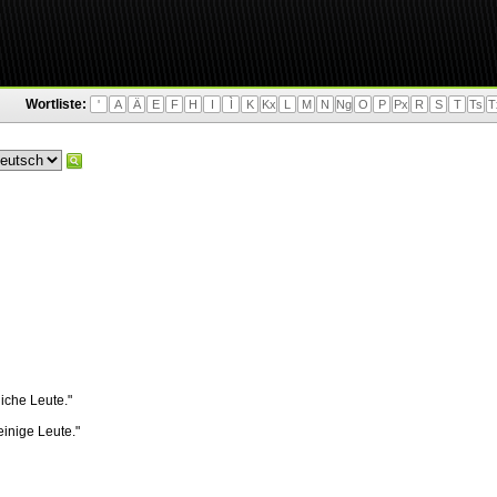
Wortliste:
'
A
Ä
E
F
H
I
Ì
K
Kx
L
M
N
Ng
O
P
Px
R
S
T
Ts
T
liche Leute."
 einige Leute."