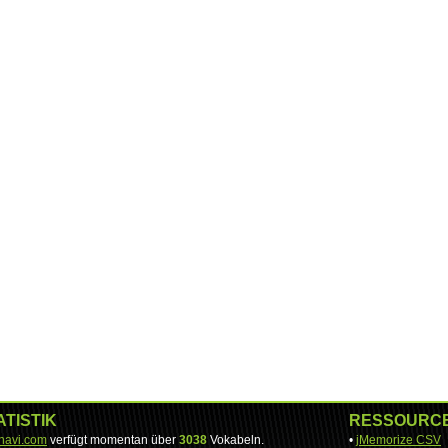
ATISTIK
RESSOURC
-navi.com
verfügt momentan über
3038
Vokabeln.
•
jMemorize CSV