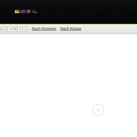
Nach Gruppen
Nach Klasse
x
U
V
W
Y
Z
»