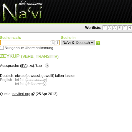
Wortliste:
'
A
Ä
E
F
H
Suche nach:
Suche in:
ä
ì
Nur genaue Übereinstimmung
ZEYKUP
(VERB, TRANSITIV)
Aussprache (
IPA
):
zɛj.ˈkup
Deutsch:
etwas (bewusst, gewollt) fallen lassen
English:
let fall (
intentionally
)
let fall (
deliberately
)
Quelle:
naviteri.org
(25 Apr 2013)