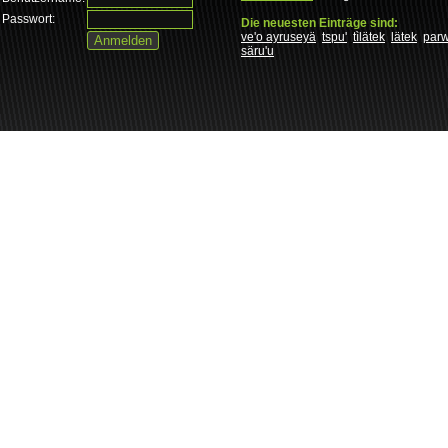
Passwort:
Die neuesten Einträge sind:
ve'o ayruseyä
tspu'
tìlätek
lätek
par
säru'u