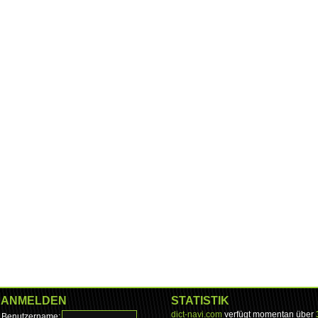
ANMELDEN
STATISTIK
dict-navi.com
verfügt momentan über
Benutzername: