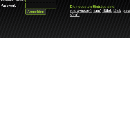
Passwort:
Die neuesten Einträge sind:
ve'o ayruseyä
tspu'
tìlätek
lätek
par
säru'u