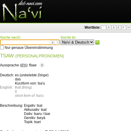
Wortliste:
'
A
Ä
E
F
H
Suche nach:
Suche in:
ä
ì
Nur genaue Übereinstimmung
TSAW
(PERSONALPRONOMEN)
Aussprache (
IPA
):
͡tsaw
Deutsch:
es (
unbelebte Dinge
)
das
Kurzform von:
tsa'u
English:
that (thing)
it
short form of:
tsa'u
Beschreibung:
Ergativ: tsal
Akkusativ: tsat
Dativ: tsaru / tsar
Genitiv: tseyä
Topik: tsari