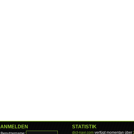
ANMELDEN
STATISTIK
dict-navi.com
verfügt momentan über
Benutzername: