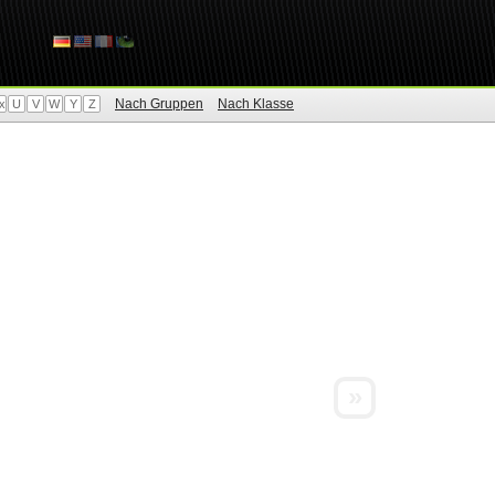
Nach Gruppen
Nach Klasse
x
U
V
W
Y
Z
»