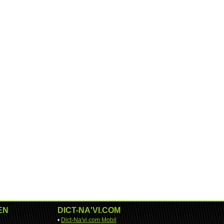
EN
DICT-NA'VI.COM
•
Dict-Na'vi.com Mobil