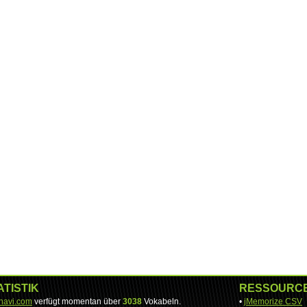
ATISTIK
RESSOURC
-navi.com
verfügt momentan über
3038
Vokabeln.
•
jMemorize CSV