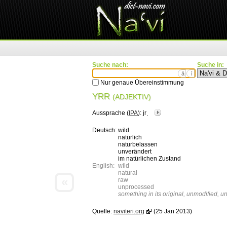
Suche nach:
Suche in:
ä
ì
Nur genaue Übereinstimmung
YRR
(ADJEKTIV)
Aussprache (
IPA
):
jrˌ
Deutsch:
wild
natürlich
naturbelassen
unverändert
im natürlichen Zustand
English:
wild
natural
«
raw
unprocessed
something in its original, unmodified, u
Quelle:
naviteri.org
(25 Jan 2013)