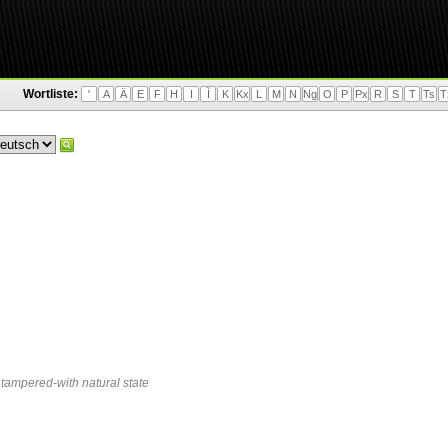
Wortliste:
'
A
Ä
E
F
H
I
Ì
K
Kx
L
M
N
Ng
O
P
Px
R
S
T
Ts
T
ntampered-with natural state