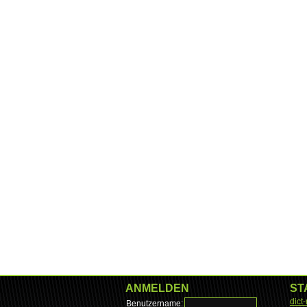
ANMELDEN
ST
dict
Benutzername: