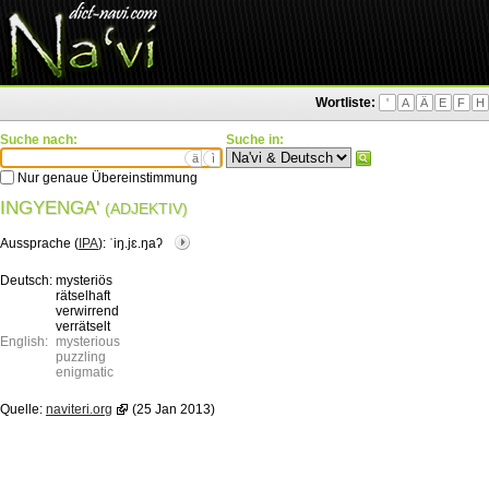
Wortliste:
'
A
Ä
E
F
H
Suche nach:
Suche in:
ä
ì
Nur genaue Übereinstimmung
INGYENGA'
(ADJEKTIV)
Aussprache (
IPA
):
ˈiŋ.jɛ.ŋaʔ
Deutsch:
mysteriös
rätselhaft
verwirrend
verrätselt
English:
mysterious
puzzling
enigmatic
Quelle:
naviteri.org
(25 Jan 2013)