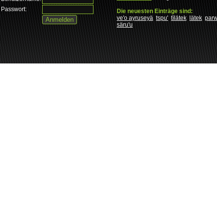
Passwort:
Die neuesten Einträge sind:
ve'o ayruseyä
tspu'
tìlätek
lätek
par
säru'u