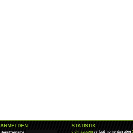
ANMELDEN
STATISTIK
dict-navi.com
verfügt momentan über
Benutzername: