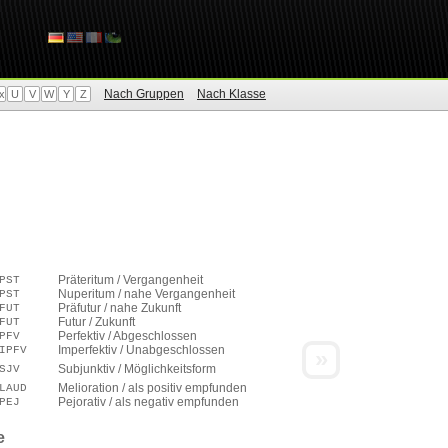
Nach Gruppen
Nach Klasse
x
U
V
W
Y
Z
Präteritum / Vergangenheit
PST
Nuperitum / nahe Vergangenheit
PST
Präfutur / nahe Zukunft
FUT
Futur / Zukunft
FUT
Perfektiv / Abgeschlossen
PFV
Imperfektiv / Unabgeschlossen
IPFV
»
Subjunktiv / Möglichkeitsform
SJV
Melioration / als positiv empfunden
LAUD
Pejorativ / als negativ empfunden
PEJ
e