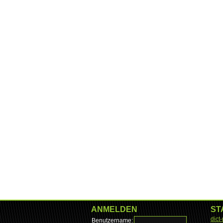
ANMELDEN
ST
dict
Benutzername: