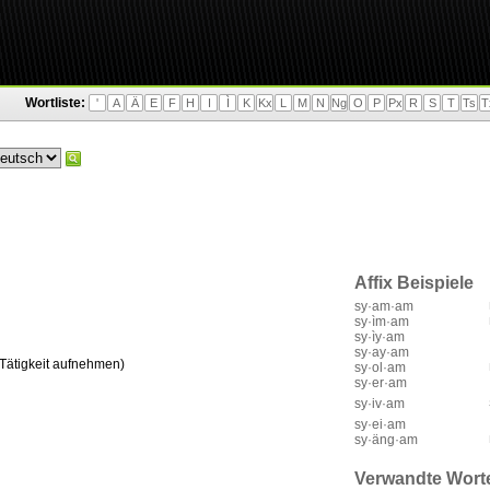
Wortliste:
'
A
Ä
E
F
H
I
Ì
K
Kx
L
M
N
Ng
O
P
Px
R
S
T
Ts
T
Affix Beispiele
sy·am·am
sy·ìm·am
sy·ìy·am
sy·ay·am
 Tätigkeit aufnehmen)
sy·ol·am
sy·er·am
sy·iv·am
sy·ei·am
sy·äng·am
Verwandte Wort