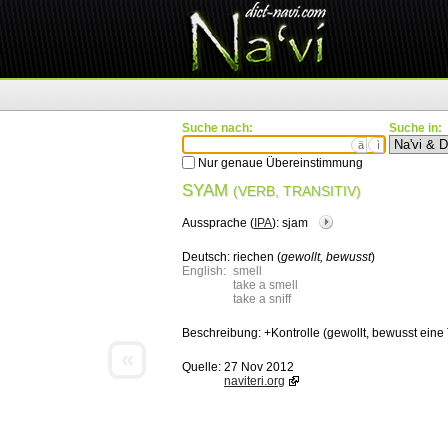
Suche nach:
Suche in:
ä
ì
Nur genaue Übereinstimmung
SYAM
(VERB, TRANSITIV)
Aussprache (
IPA
):
sjam
Deutsch:
riechen (
gewollt, bewusst
)
English:
smell
take a smell
take a sniff
Beschreibung:
+Kontrolle (gewollt, bewusst eine
«
Quelle:
27 Nov 2012
naviteri.org