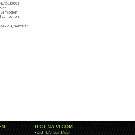
(
einflusslos
)
sinn
svermögen
t zu riechen
(
gewollt, bewusst
)
EN
DICT-NA'VI.COM
•
Dict-Na'vi.com Mobil