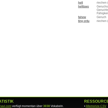
hefi
riechen 
hefitswo
Geruchs
Gerucht
Fähigkei
fahew
Geruch
tìng ontu
riechen 
ATISTIK
RESSOURC
-navi.com
verfügt momentan über
3038
Vokabeln.
•
jMemorize CSV