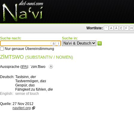
Wortliste:
'
A
Ä
E
F
H
Suche nach:
Suche in:
ä
ì
Nur genaue Übereinstimmung
ZÌMTSWO
(SUBSTANTIV / NOMEN)
Aussprache (
IPA
):
ˈzɪm.͡tswo
Deutsch:
Tastsinn,
der
Tastvermögen,
das
Gespür,
das
Fähigkeit zu fühlen,
die
English:
sense of touch
Quelle:
27 Nov 2012
naviteri.org