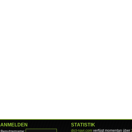
ANMELDEN
STATISTIK
dict-navi.com
verfügt momentan über
Benutzername: