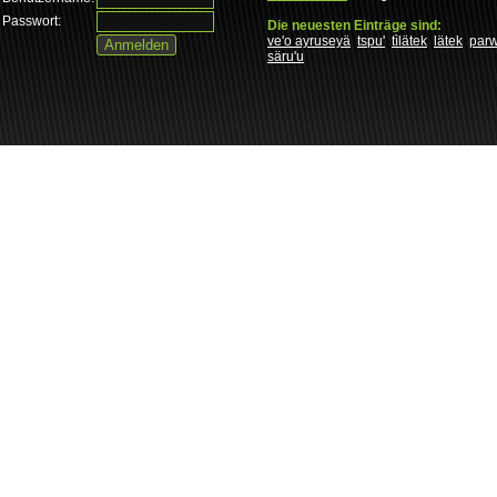
Passwort:
Die neuesten Einträge sind:
ve'o ayruseyä
tspu'
tìlätek
lätek
par
säru'u