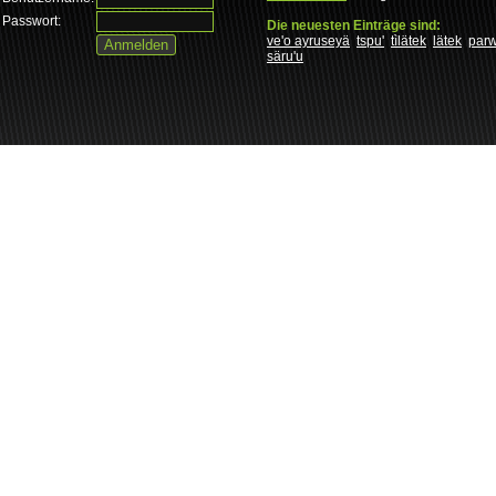
Passwort:
Die neuesten Einträge sind:
ve'o ayruseyä
tspu'
tìlätek
lätek
par
säru'u