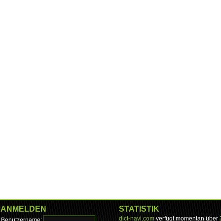
ANMELDEN
STATISTIK
dict-navi.com
verfügt momentan über
Benutzername: