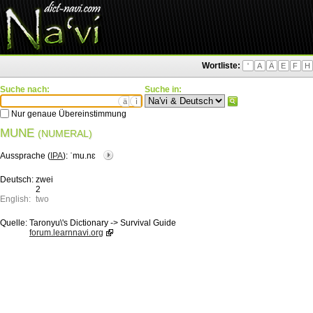
Wortliste:
'
A
Ä
E
F
H
Suche nach:
Suche in:
ä
ì
Nur genaue Übereinstimmung
MUNE
(NUMERAL)
Aussprache (
IPA
):
ˈmu.nɛ
Deutsch:
zwei
2
English:
two
Quelle:
Taronyu\'s Dictionary -> Survival Guide
forum.learnnavi.org