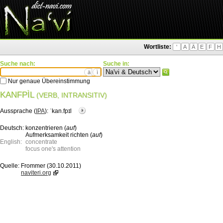
Wortliste:
'
A
Ä
E
F
H
Suche nach:
Suche in:
ä
ì
Nur genaue Übereinstimmung
KANFPÌL
(VERB, INTRANSITIV)
Aussprache (
IPA
):
ˈkan.fpɪl
Deutsch:
konzentrieren (
auf
)
Aufmerksamkeit richten (
auf
)
English:
concentrate
focus one's attention
Quelle:
Frommer (30.10.2011)
naviteri.org