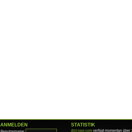
ANMELDEN
STATISTIK
dict-navi.com
verfügt momentan über
Benutzername: