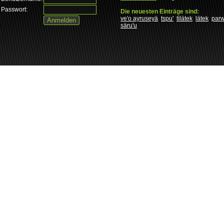
Passwort:
Die neuesten Einträge sind:
ve'o ayruseyä
tspu'
tìlätek
lätek
par
säru'u